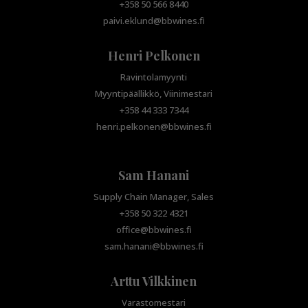
+358 50 566 8440
paivi.eklund@bbwines.fi
Henri Pelkonen
Ravintolamyynti
Myyntipäällikkö, Viinimestari
+358 44 333 7344
henri.pelkonen@bbwines.fi
Sam Hanani
Supply Chain Manager, Sales
+358 50 322 4321
office@bbwines.fi
sam.hanani@bbwines.fi
Arttu Vilkkinen
Varastomestari