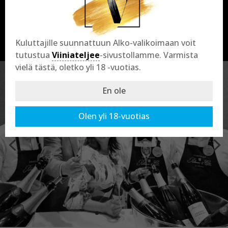
Viinimestarimme ovat intohimoisia alan
ammattilaisia, jotka palvelevat mielellään
vaatimustasoasi vastaavan viinin metsästyksessä.
Kuluttajille suunnattuun Alko-valikoimaan voit
tutustua
Viiniateljee
-sivustollamme. Varmista
vielä tästä, oletko yli 18 -vuotias.
En ole
Olen yli 18-vuotias