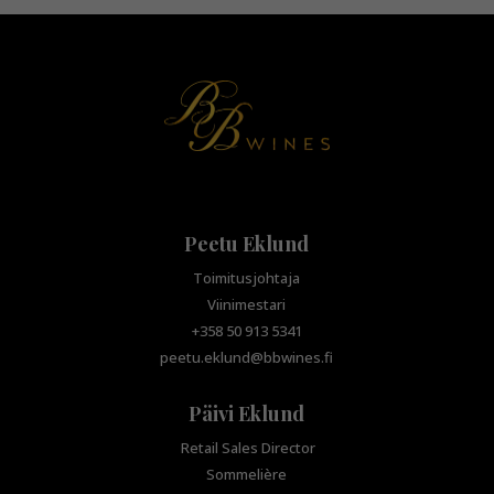
Peetu Eklund
Toimitusjohtaja
Viinimestari
+358 50 913 5341
peetu.eklund@bbwines.fi
Päivi Eklund
Retail Sales Director
Sommelière