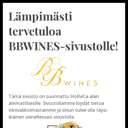
Lämpimästi
tervetuloa
BBWINES-sivustolle!
VIININAUTINNON
Tämä sivusto on suunnattu HoReCa-alan
MESTARIT
ammattilaisille. Sivustollamme löydät tietoa
viinivalikoimastamme ja sinun tulee olla täysi-
BBWINES tuo maahan ja myy jokaisen viininystävän
ikäinen vieraillessasi sivustolla.
makuun soveltuvia laatuviinejä.