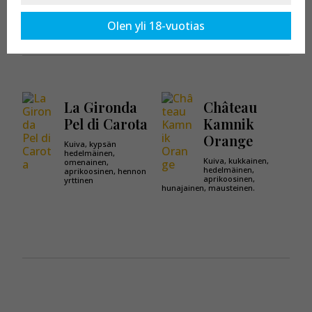
Kaikki tuotteet osastossa:
Oranssiviini
Olen yli 18-vuotias
La Gironda
Château
Pel di Carota
Kamnik
Orange
Kuiva, kypsän
hedelmäinen,
Kuiva, kukkainen,
omenainen,
hedelmäinen,
aprikoosinen, hennon
aprikoosinen,
yrttinen
hunajainen, mausteinen.