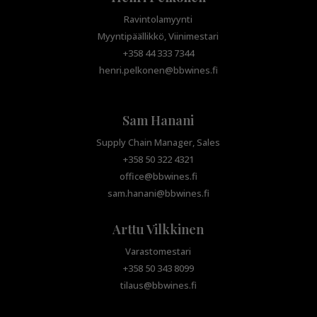
Ravintolamyynti
Myyntipäällikkö, Viinimestari
+358 44 333 7344
henri.pelkonen@bbwines.fi
Sam Hanani
Supply Chain Manager, Sales
+358 50 322 4321
office@bbwines.fi
sam.hanani@bbwines.fi
Arttu Vilkkinen
Varastomestari
+358 50 343 8099
tilaus@bbwines.fi