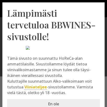
Lämpimästi
tervetuloa BBWINES-
sivustolle!
Oranssiviini
Tämä sivusto on suunnattu HoReCa-alan
ammattilaisille. Sivustollamme löydät tietoa
viinivalikoimastamme ja sinun tulee olla täysi-
ikäinen vieraillessasi sivustolla.
Kuluttajille suunnattuun Alko-valikoimaan voit
tutustua
Viiniateljee
-sivustollamme. Varmista
vielä tästä, oletko yli 18 -vuotias.
Oranssiviini
En ole