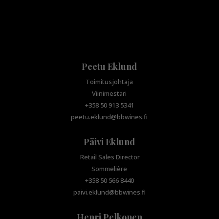
Peetu Eklund
Toimitusjohtaja
Viinimestari
+358 50 913 5341
peetu.eklund@bbwines.fi
Päivi Eklund
Retail Sales Director
Sommelière
+358 50 566 8440
paivi.eklund@bbwines.fi
Henri Pelkonen