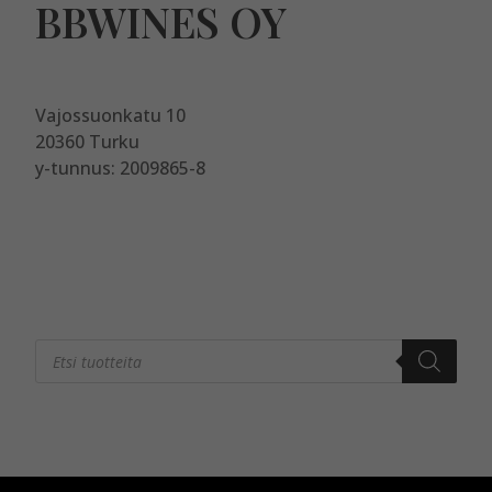
BBWINES OY
Vajossuonkatu 10
20360 Turku
y-tunnus: 2009865-8
Products
search