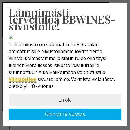
Lämpimästi
tervetuloa BBWINES-
sivustolle!
ETUSIVU
TUOTEVALIKOIMA
PUNAVIINIT
Tämä sivusto on suunnattu HoReCa-alan
VALKOVIINIT
ammattilaisille. Sivustollamme löydät tietoa
ROSEEVIINIT
viinivalikoimastamme ja sinun tulee olla täysi-
KUOHUVIINIT
ikäinen vieraillessasi sivustolla.
SAMPPANJAT
Kuluttajille
Pohjois-Makedonia
suunnattuun Alko-valikoimaan voit tutustua
VÄKEVÖIDYT VIINIT
Viiniateljee
JÄLKIRUOKAVIINIT
-sivustollamme. Varmista vielä tästä,
oletko yli 18 -vuotias.
OLUET JA SIIDERIT
VÄKEVÄT
En ole
VIINIT OMALLA ETIKETILLÄ
TUOTTAJAT
VASTUULLISUUS
Olen yli 18-vuotias
BBWINES
YHTEYSTIEDOT