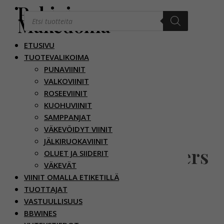
Pohjois-
Products
Makedonia
search
ETUSIVU
Kaikki tuotteet osastossa:
Pohjois-
TUOTEVALIKOIMA
Makedonia
PUNAVIINIT
VALKOVIINIT
ROSEEVIINIT
KUOHUVIINIT
Château
SAMPPANJAT
Kamnik
Château
VÄKEVÖIDYT VIINIT
Orange
Kamnik
JÄLKIRUOKAVIINIT
Winemakers
OLUET JA SIIDERIT
Selection
VÄKEVÄT
Red
Kuiva, kukkainen,
VIINIT OMALLA ETIKETILLÄ
hedelmäinen,
TUOTTAJAT
aprikoosinen,
VASTUULLISUUS
hunajainen,
Täyteläinen,
BBWINES
mausteinen.
tummamarjainen,