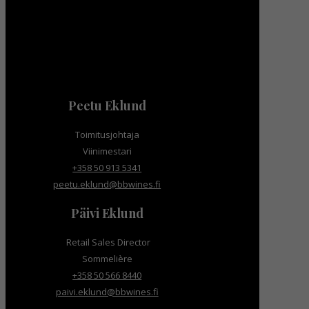
Peetu Eklund
Toimitusjohtaja
Viinimestari
+358 50 913 5341
peetu.eklund@bbwines.fi
Päivi Eklund
Retail Sales Director
Sommelière
+358 50 566 8440
paivi.eklund@bbwines.fi