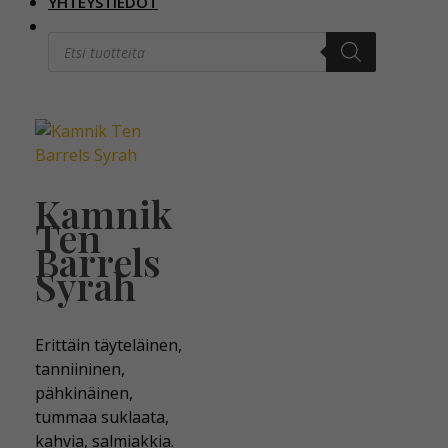
YHTEYSTIEDOT
pähkinäinen,
Products
paahteinen.
search
Kamnik
Ten
Barrels
Syrah
Erittäin täyteläinen,
tanniininen,
pähkinäinen,
tummaa suklaata,
kahvia, salmiakkia.