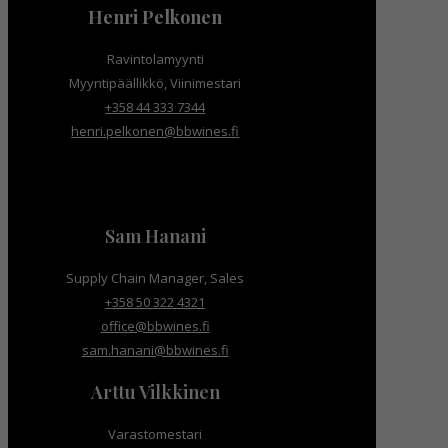
Henri Pelkonen
Ravintolamyynti
Myyntipäällikkö, Viinimestari
+358 44 333 7344
henri.pelkonen@bbwines.fi
Sam Hanani
Supply Chain Manager, Sales
+358 50 322 4321
office@bbwines.fi
sam.hanani@bbwines.fi
Arttu Vilkkinen
Varastomestari