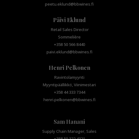
peetu.eklund@bbwines.fi
Päivi Eklund
Retail Sales Director
Sommelière
+358 50 566 8440
paivi.eklund@bbwines.fi
Henri Pelkonen
Ravintolamyynti
Myyntipäällikkö, Viinimestari
+358 44 333 7344
henri.pelkonen@bbwines.fi
Sam Hanani
Supply Chain Manager, Sales
+358 50 322 4321