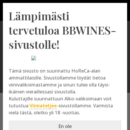
Lämpimästi
tervetuloa BBWINES-
sivustolle!
AC Hautes Côtes de Beaune
Tämä sivusto on suunnattu HoReCa-alan
ammattilaisille. Sivustollamme löydät tietoa
viinivalikoimastamme ja sinun tulee olla täysi-
ikäinen vieraillessasi sivustolla.
Kuluttajille suunnattuun Alko-valikoimaan voit
tutustua
Viiniateljee
-sivustollamme. Varmista
vielä tästä, oletko yli 18 -vuotias.
AC Hautes Côtes de
En ole