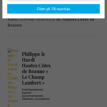
Beaune
Olen yli 18-vuotias
Kaikki tuotteet osastossa:
AC Hautes Côtes de
Beaune
Philippe le
Hardi
Hautes Côtes
de Beaune «
Le Champ
Lambert »
Keskitäyteläinen,
kypsän
punamarhainen,
silkkinen, mausteinen