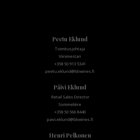
Peetu Eklund
Toimitusjohtaja
Viinimestari
+358 50 913 5341
peetu.eklund@bbwines.fi
Päivi Eklund
Retail Sales Director
Sommelière
+358 50 566 8440
paivi.eklund@bbwines.fi
Henri Pelkonen