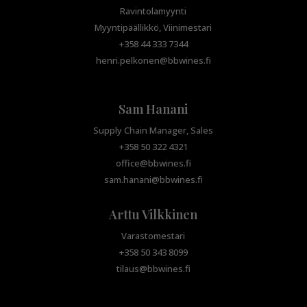
Ravintolamyynti
Myyntipäällikkö, Viinimestari
+358 44 333 7344
henri.pelkonen@bbwines.fi
Sam Hanani
Supply Chain Manager, Sales
+358 50 322 4321
office@bbwines.fi
sam.hanani@bbwines.fi
Arttu Vilkkinen
Varastomestari
+358 50 343 8099
tilaus@bbwines.fi