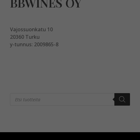
BBWINES OY
Vajossuonkatu 10
20360 Turku
y-tunnus: 2009865-8
Products
search