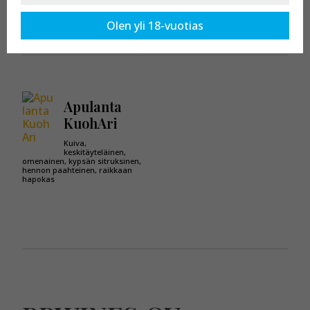
Kaikki tuotteet osastossa:
Apulanta
Olen yli 18-vuotias
Apulanta
KuohAri
Kuiva,
keskitäyteläinen,
omenainen, kypsän sitruksinen,
hennon paahteinen, raikkaan
hapokas