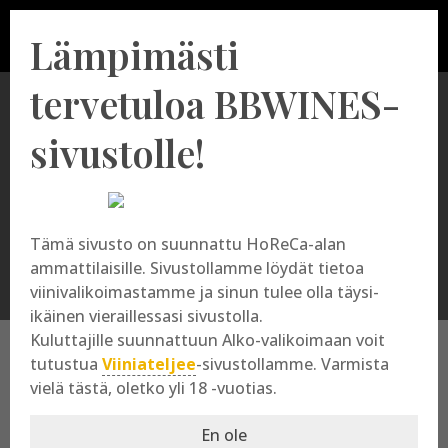
Lämpimästi
tervetuloa BBWINES-
sivustolle!
Apulanta
Tämä sivusto on suunnattu HoReCa-alan
ammattilaisille. Sivustollamme löydät tietoa
viinivalikoimastamme ja sinun tulee olla täysi-
ikäinen vieraillessasi sivustolla.
Kuluttajille suunnattuun Alko-valikoimaan voit
tutustua
Viiniateljee
-sivustollamme. Varmista
vielä tästä, oletko yli 18 -vuotias.
Apulanta
En ole