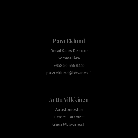
Päivi Eklund
Retail Sales Director
Sommelière
+358 50 566 8440
paivi.eklund@bbwines.fi
Arttu Vilkkinen
Varastomestari
+358 50 343 8099
tilaus@bbwines.fi