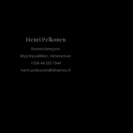
Henri Pelkonen
Ravintolamyynti
Myyntipäällikkö, Viinimestari
+358 44 333 7344
henri.pelkonen@bbwines.fi