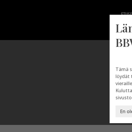
ETUSI
Lä
BB
Tämä s
löydät 
vieraill
Kulutta
sivusto
En ol