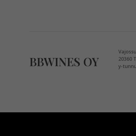
Vajoss
BBWINES OY
20360 
y-tunnu