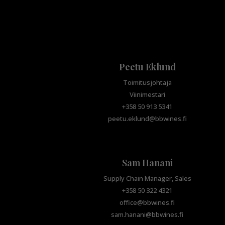
Peetu Eklund
Toimitusjohtaja
Viinimestari
+358 50 913 5341
peetu.eklund@bbwines.fi
Sam Hanani
Supply Chain Manager, Sales
+358 50 322 4321
office@bbwines.fi
sam.hanani@bbwines.fi