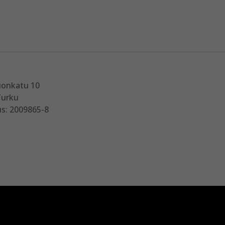
uonkatu 10
Turku
s: 2009865-8