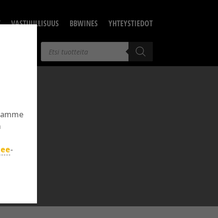
T
VASTUULLISUUS
BBWINES
YHTEYSTIEDOT
Products
search
llamme
n
jee
-