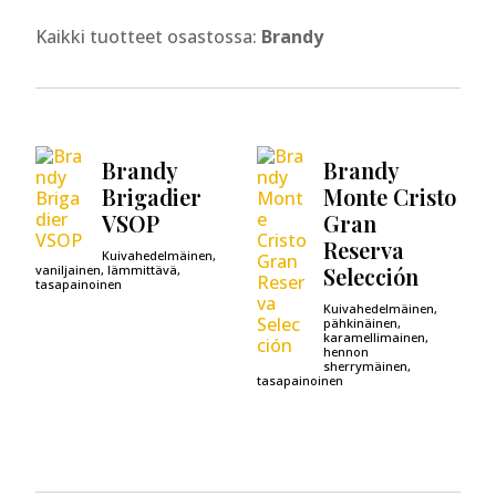
Kaikki tuotteet osastossa:
Brandy
Brandy
Brandy
Brigadier
Monte Cristo
VSOP
Gran
Reserva
Kuivahedelmäinen,
vaniljainen, lämmittävä,
Selección
tasapainoinen
Kuivahedelmäinen,
pähkinäinen,
karamellimainen,
hennon
sherrymäinen,
tasapainoinen