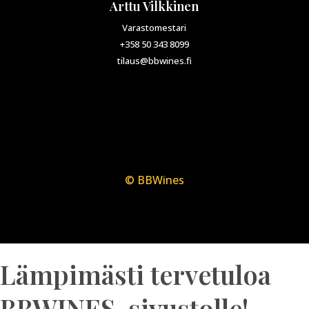
Arttu Vilkkinen
Varastomestari
+358 50 343 8099
tilaus@bbwines.fi
© BBWines
Lämpimästi tervetuloa
BBWINES-sivustolle!