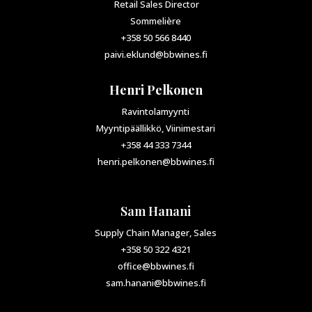
Retail Sales Director
Sommelière
+358 50 566 8440
paivi.eklund@bbwines.fi
Henri Pelkonen
Ravintolamyynti
Myyntipäällikkö, Viinimestari
+358 44 333 7344
henri.pelkonen@bbwines.fi
Sam Hanani
Supply Chain Manager, Sales
+358 50 322 4321
office@bbwines.fi
sam.hanani@bbwines.fi