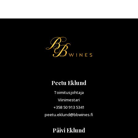
Peetu Eklund
Toimitusjohtaja
Viinimestari
+358 50 913 5341
peetu.eklund@bbwines.fi
Päivi Eklund