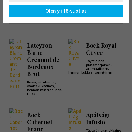
Kaikki tuotteet osastossa:
Cabernet Franc
Olen yli 18-vuotias
Lateyron
Bock Royal
Blanc
Cuvee
Crémant de
Täyteläinen,
Bordeaux
punamarjainen,
aromaattinen,
Brut
hennon kukkea, samettinen
Kuiva, sitruksinen,
vaaleakukkainen,
hennon mineraalinen,
raikas
Bock
Apátsági
Cabernet
Infusio
Franc
Täyteläinen,mokkaine