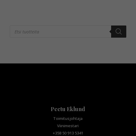
Products
search
Peetu Eklund
Toimitusjohtaja
Viinimestari
+358 50 913 5341