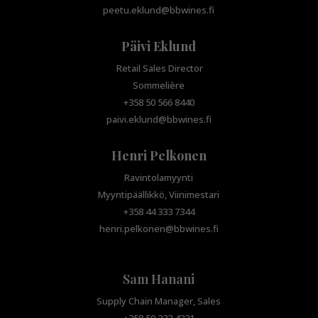
peetu.eklund@bbwines.fi
Päivi Eklund
Retail Sales Director
Sommelière
+358 50 566 8440
paivi.eklund@bbwines.fi
Henri Pelkonen
Ravintolamyynti
Myyntipäällikkö, Viinimestari
+358 44 333 7344
henri.pelkonen@bbwines.fi
Sam Hanani
Supply Chain Manager, Sales