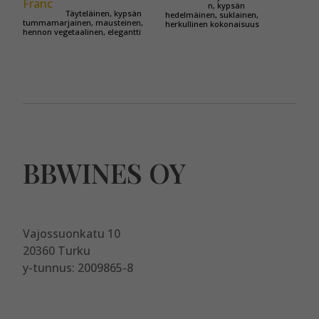
n, kypsän
Täyteläinen, kypsän
hedelmäinen, suklainen,
tummamarjainen, mausteinen,
herkullinen kokonaisuus
hennon vegetaalinen, elegantti
BBWINES OY
Vajossuonkatu 10
20360 Turku
y-tunnus: 2009865-8