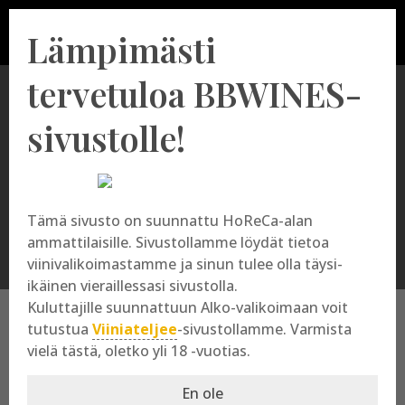
Lämpimästi
tervetuloa BBWINES-
sivustolle!
Cabernet Franc
Tämä sivusto on suunnattu HoReCa-alan
ammattilaisille. Sivustollamme löydät tietoa
viinivalikoimastamme ja sinun tulee olla täysi-
ikäinen vieraillessasi sivustolla.
Kuluttajille suunnattuun Alko-valikoimaan voit
tutustua
Viiniateljee
-sivustollamme. Varmista
vielä tästä, oletko yli 18 -vuotias.
Cabernet Franc
En ole