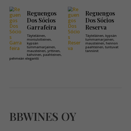
Reguengos
Reguengos
Dos Sócios
Dos Sócios
Garrafeira
Reserva
Täyteläinen,
Täyteläinen, kypsän
moniulotteinen,
tummamarjainen,
kypsän
mausteinen, hennon
tummamarjainen,
paahteinen, tuntuvat
mausteinen, yrttinen,
tanniinit
kahvinen, paahteinen,
pehmeän elegantti
BBWINES OY