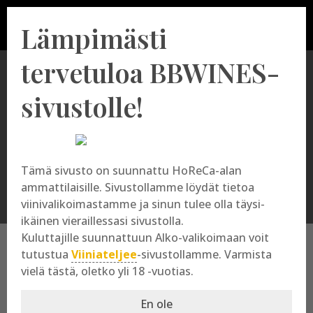
Lämpimästi
tervetuloa BBWINES-
sivustolle!
Carmim
Tämä sivusto on suunnattu HoReCa-alan
ammattilaisille. Sivustollamme löydät tietoa
viinivalikoimastamme ja sinun tulee olla täysi-
ikäinen vieraillessasi sivustolla.
Kuluttajille suunnattuun Alko-valikoimaan voit
tutustua
Viiniateljee
-sivustollamme. Varmista
vielä tästä, oletko yli 18 -vuotias.
Carmim
En ole