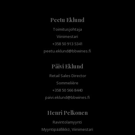
Peetu Eklund
Toimitusjohtaja
Viinimestari
+358 50 913 5341
peetu.eklund@bbwines.fi
Päivi Eklund
Retail Sales Director
Sommelière
+358 50 566 8440
paivi.eklund@bbwines.fi
Henri Pelkonen
Ravintolamyynti
Myyntipäällikkö, Viinimestari