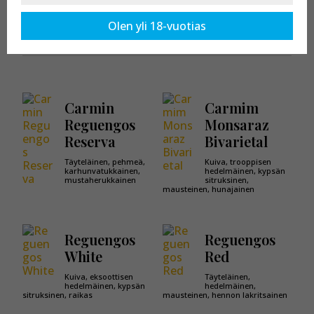
Kaikki tuotteet osastossa:
Carmim
Olen yli 18-vuotias
Carmin
Carmim
Reguengos
Monsaraz
Reserva
Bivarietal
Täyteläinen, pehmeä,
Kuiva, trooppisen
karhunvatukkainen,
hedelmäinen, kypsän
mustaherukkainen
sitruksinen,
mausteinen, hunajainen
Reguengos
Reguengos
White
Red
Kuiva, eksoottisen
Täyteläinen,
hedelmäinen, kypsän
hedelmäinen,
sitruksinen, raikas
mausteinen, hennon lakritsainen