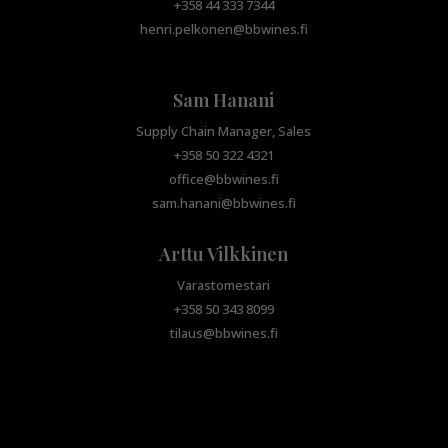
+358 44 333 7344
henri.pelkonen@bbwines.fi
Sam Hanani
Supply Chain Manager, Sales
+358 50 322 4321
office@bbwines.fi
sam.hanani@bbwines.fi
Arttu Vilkkinen
Varastomestari
+358 50 343 8099
tilaus@bbwines.fi