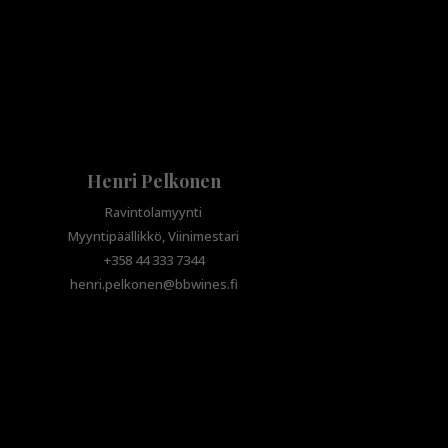
Henri Pelkonen
Ravintolamyynti
Myyntipäällikkö, Viinimestari
+358 44 333 7344
henri.pelkonen@bbwines.fi