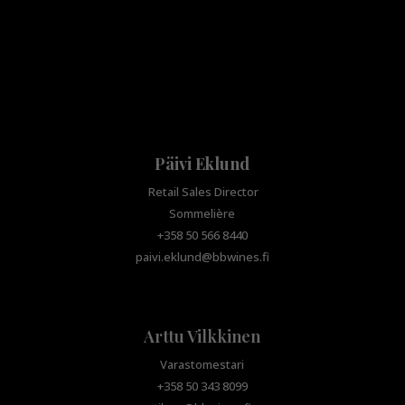
Päivi Eklund
Retail Sales Director
Sommelière
+358 50 566 8440
paivi.eklund@bbwines.fi
Arttu Vilkkinen
Varastomestari
+358 50 343 8099