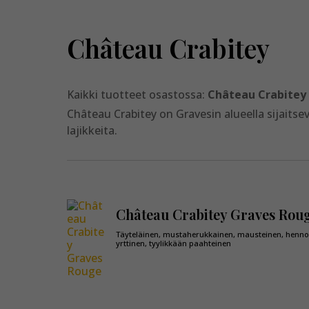
Château Crabitey
Kaikki tuotteet osastossa:
Château Crabitey
Château Crabitey on Gravesin alueella sijaitseva
lajikkeita.
Château Crabitey Graves Rou
Täyteläinen, mustaherukkainen, mausteinen, henn
yrttinen, tyylikkään paahteinen