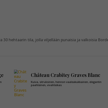
 30 hehtaarin tila, jolla viljellään punaisia ja valkoisia Bor
ge
Château Crabitey Graves Blanc
on
Kuiva, sitruksinen, hennon vaaleakukkainen, elegantin
paahteinen, vivahteikas