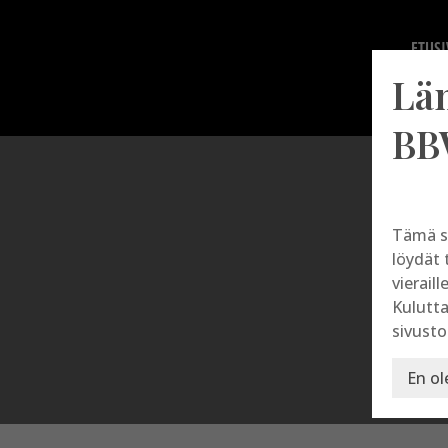
ETUSI
Lä
BB
Tämä s
löydät 
vieraill
Kulutta
sivusto
En ol