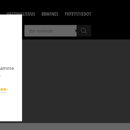
T
VASTUULLISUUS
BBWINES
YHTEYSTIEDOT
Products
search
llamme
n
jee
-