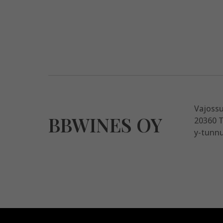
Vajoss
BBWINES OY
20360 
y-tunnu