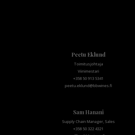
Peetu Eklund
Toimitusjohtaja
Viinimestari
+358 50 913 5341
peetu.eklund@bbwines.fi
Sam Hanani
Supply Chain Manager, Sales
+358 50 322 4321