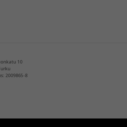
uonkatu 10
Turku
s: 2009865-8