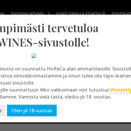
VU
TUOTEVALIKOIMA
VIINIT OMALLA ETIKETILLÄ
TUOTTAJA
mpimästi tervetuloa
WINES-sivustolle!
ivusto on suunnattu HoReCa-alan ammattilaisille. Sivusto
Château Crabitey
tietoa viinivalikoimastamme ja sinun tulee olla täysi-ikäine
essasi sivustolla.
jille suunnattuun Alko-valikoimaan voit tutustua
Viiniatel
llamme. Varmista vielä tästä, oletko yli 18 -vuotias.
e
Olen yli 18-vuotias