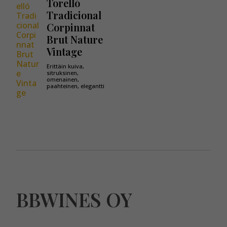
Torelló
Tradicional
Corpinnat
Brut Nature
Vintage
Erittäin kuiva,
sitruksinen,
omenainen,
paahteinen, elegantti
BBWINES OY