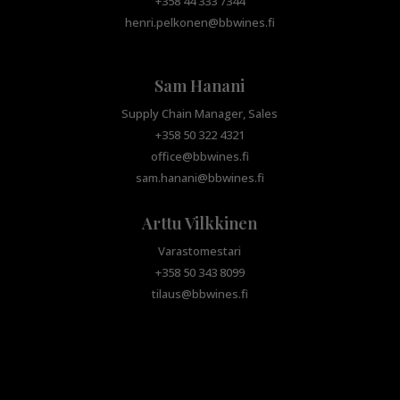
+358 44 333 7344
henri.pelkonen@bbwines.fi
Sam Hanani
Supply Chain Manager, Sales
+358 50 322 4321
office@bbwines.fi
sam.hanani@bbwines.fi
Arttu Vilkkinen
Varastomestari
+358 50 343 8099
tilaus@bbwines.fi