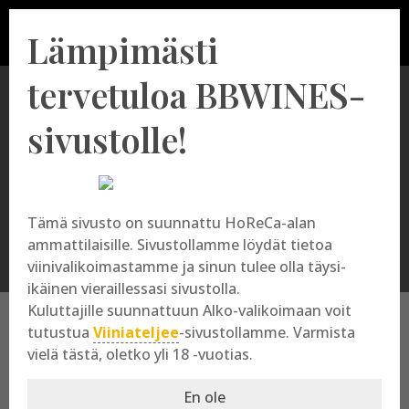
Lämpimästi
tervetuloa BBWINES-
sivustolle!
Corpinnat
Tämä sivusto on suunnattu HoReCa-alan
ammattilaisille. Sivustollamme löydät tietoa
viinivalikoimastamme ja sinun tulee olla täysi-
ikäinen vieraillessasi sivustolla.
Kuluttajille suunnattuun Alko-valikoimaan voit
tutustua
Viiniateljee
-sivustollamme. Varmista
vielä tästä, oletko yli 18 -vuotias.
Corpinnat
En ole