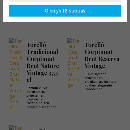
Kaikki tuotteet osastossa:
Corpinnat
Olen yli 18-vuotias
Torelló
Torelló
Tradicional
Corpinnat
Corpinnat
Brut Reserva
Brut Nature
Vintage
Vintage 37,5
Kuiva, kypsän
cl
omenainen,
sitruksinen, hennon
kukkea, elegantin
Erittäin kuiva,
paahteinen
sitruksinen,
omenainen,
paahteinen,
tasapainoisen
hapokas, elegantti