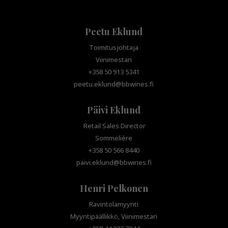
Peetu Eklund
Toimitusjohtaja
Viinimestari
+358 50 913 5341
peetu.eklund@bbwines.fi
Päivi Eklund
Retail Sales Director
Sommelière
+358 50 566 8440
paivi.eklund@bbwines.fi
Henri Pelkonen
Ravintolamyynti
Myyntipäällikkö, Viinimestari