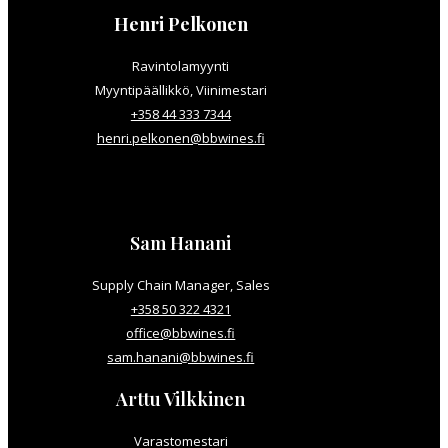
Henri Pelkonen
Ravintolamyynti
Myyntipäällikkö, Viinimestari
+358 44 333 7344
henri.pelkonen@bbwines.fi
Sam Hanani
Supply Chain Manager, Sales
+358 50 322 4321
office@bbwines.fi
sam.hanani@bbwines.fi
Arttu Vilkkinen
Varastomestari