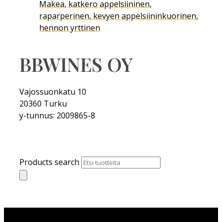
Makea, katkero appelsiininen,
raparperinen, kevyen appelsiininkuorinen,
hennon yrttinen
BBWINES OY
Vajossuonkatu 10
20360 Turku
y-tunnus: 2009865-8
Products search