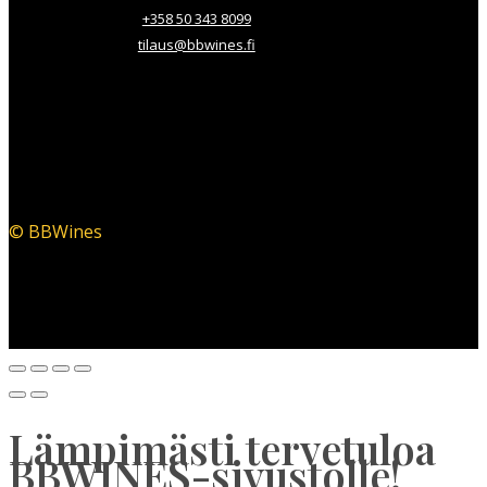
+358 50 343 8099
tilaus@bbwines.fi
© BBWines
Lämpimästi tervetuloa
BBWINES-sivustolle!