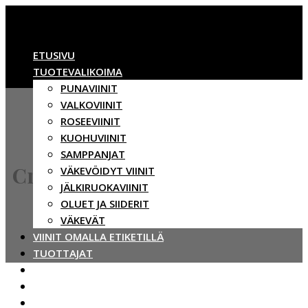
ETUSIVU
TUOTEVALIKOIMA
PUNAVIINIT
VALKOVIINIT
ROSEEVIINIT
KUOHUVIINIT
SAMPPANJAT
Craft Circus
VÄKEVÖIDYT VIINIT
JÄLKIRUOKAVIINIT
OLUET JA SIIDERIT
VÄKEVÄT
VIINIT OMALLA ETIKETILLÄ
TUOTTAJAT
VASTUULLISUUS
BBWINES
YHTEYSTIEDOT