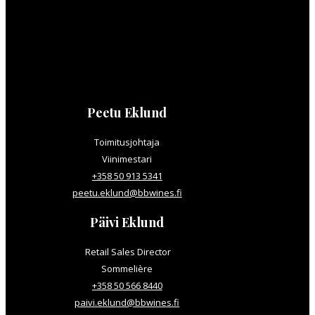
Peetu Eklund
Toimitusjohtaja
Viinimestari
+358 50 913 5341
peetu.eklund@bbwines.fi
Päivi Eklund
Retail Sales Director
Sommelière
+358 50 566 8440
paivi.eklund@bbwines.fi