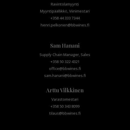
Ravintolamyynti
Myyntipäällikkö, Viinimestari
+358 44 333 7344
henri.pelkonen@bbwines.fi
Sam Hanani
Supply Chain Manager, Sales
+358 50 322 4321
office@bbwines.fi
sam.hanani@bbwines.fi
Arttu Vilkkinen
Varastomestari
+358 50 343 8099
tilaus@bbwines.fi