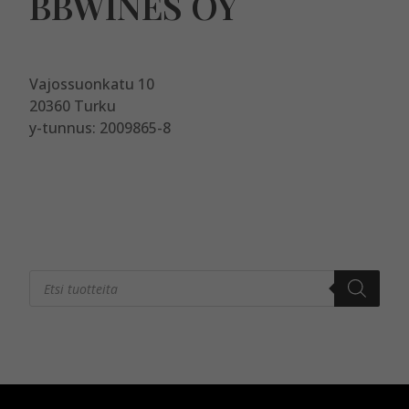
BBWINES OY
Vajossuonkatu 10
20360 Turku
y-tunnus: 2009865-8
Products
search