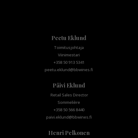
Peetu Eklund
Toimitusjohtaja
Viinimestari
+358 50 913 5341
peetu.eklund@bbwines.fi
Päivi Eklund
Retail Sales Director
Sommelière
+358 50 566 8440
paivi.eklund@bbwines.fi
Henri Pelkonen