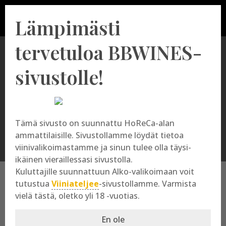
Lämpimästi
tervetuloa BBWINES-
sivustolle!
DO Rueda
Tämä sivusto on suunnattu HoReCa-alan
ammattilaisille. Sivustollamme löydät tietoa
viinivalikoimastamme ja sinun tulee olla täysi-
ikäinen vieraillessasi sivustolla.
Kuluttajille suunnattuun Alko-valikoimaan voit
tutustua
Viiniateljee
-sivustollamme. Varmista
vielä tästä, oletko yli 18 -vuotias.
DO Rueda
En ole