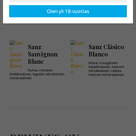
Kaikki tuotteet osastossa:
DO Rueda
Olen yli 18-vuotias
Sanz
Sanz Clásico
Sauvignon
Blanco
Blanc
Kuiva, trooppisen
hedelmäinen, hennon
Kuiva, runsaan
herukkainen, raikas,
hedelmäinen, kypsän sitruksinen,
hennon mineraalinen
mineraalinen