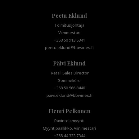
Peetu Eklund
Toimitusjohtaja
Viinimestari
+358 50 913 5341
peetu.eklund@bbwines.fi
Päivi Eklund
Retail Sales Director
Sommelière
+358 50 566 8440
paivi.eklund@bbwines.fi
Henri Pelkonen
Ravintolamyynti
Myyntipäällikkö, Viinimestari
+358 44 333 7344