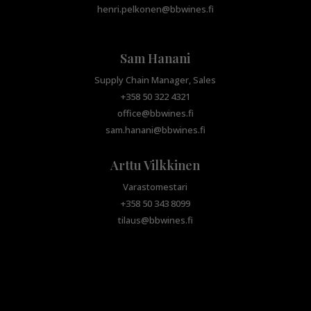
henri.pelkonen@bbwines.fi
Sam Hanani
Supply Chain Manager, Sales
+358 50 322 4321
office@bbwines.fi
sam.hanani@bbwines.fi
Arttu Vilkkinen
Varastomestari
+358 50 343 8099
tilaus@bbwines.fi