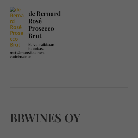
de Bernard
Rosé
Prosecco
Brut
Kuiva, raikkaan
hapokas,
metsämansikkainen,
vadelmainen
BBWINES OY