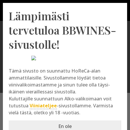
Lämpimästi
tervetuloa BBWINES-
sivustolle!
Glera
Tämä sivusto on suunnattu HoReCa-alan
ammattilaisille. Sivustollamme löydät tietoa
viinivalikoimastamme ja sinun tulee olla täysi-
ikäinen vieraillessasi sivustolla.
Kuluttajille suunnattuun Alko-valikoimaan voit
tutustua
Viiniateljee
-sivustollamme. Varmista
vielä tästä, oletko yli 18 -vuotias.
Glera
En ole