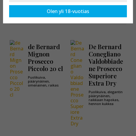
Kaikki tuotteet osastossa:
Glera
Olen yli 18-vuotias
de Bernard
De Bernard
Mignon
Conegliano
Prosecco
Valdobbiade
Piccolo 20 cl
ne Prosecco
Superiore
Puolikuiva,
päärynäinen,
Extra Dry
omenainen, raikas
Puolikuiva, elegantin
päärynäinen,
raikkaan hapokas,
hennon kukkea