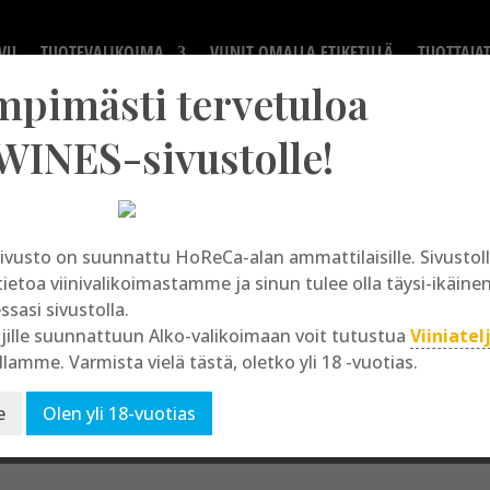
VU
TUOTEVALIKOIMA
VIINIT OMALLA ETIKETILLÄ
TUOTTAJA
mpimästi tervetuloa
WINES-sivustolle!
ivusto on suunnattu HoReCa-alan ammattilaisille. Sivusto
Gluteeniton
tietoa viinivalikoimastamme ja sinun tulee olla täysi-ikäine
essasi sivustolla.
jille suunnattuun Alko-valikoimaan voit tutustua
Viiniatel
llamme. Varmista vielä tästä, oletko yli 18 -vuotias.
e
Olen yli 18-vuotias