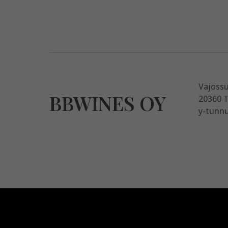
Vajoss
BBWINES OY
20360 
y-tunnu