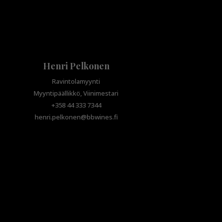
Henri Pelkonen
Ravintolamyynti
Myyntipäällikkö, Viinimestari
+358 44 333 7344
henri.pelkonen@bbwines.fi