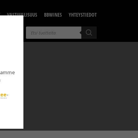
T
VASTUULLISUUS
BBWINES
YHTEYSTIEDOT
Products
search
llamme
n
jee
-