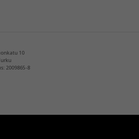
uonkatu 10
Turku
s: 2009865-8