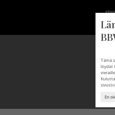
ETUSI
Lä
BB
Tämä s
löydät 
vieraill
Kulutta
sivusto
En ol