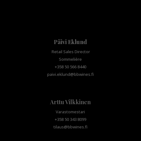
Päivi Eklund
Retail Sales Director
Sommelière
+358 50 566 8440
paivi.eklund@bbwines.fi
Arttu Vilkkinen
Varastomestari
+358 50 343 8099
tilaus@bbwines.fi