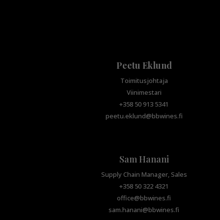
Peetu Eklund
Toimitusjohtaja
Viinimestari
+358 50 913 5341
peetu.eklund@bbwines.fi
Sam Hanani
Supply Chain Manager, Sales
+358 50 322 4321
office@bbwines.fi
sam.hanani@bbwines.fi