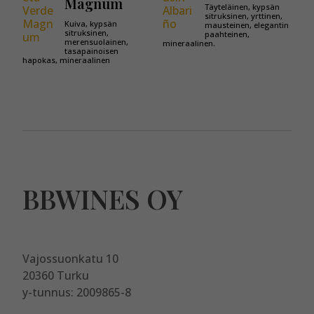
Magnum
Täyteläinen, kypsän
sitruksinen, yrttinen,
Kuiva, kypsän
mausteinen, elegantin
sitruksinen,
paahteinen,
merensuolainen,
mineraalinen.
tasapainoisen
hapokas, mineraalinen
BBWINES OY
Vajossuonkatu 10
20360 Turku
y-tunnus: 2009865-8