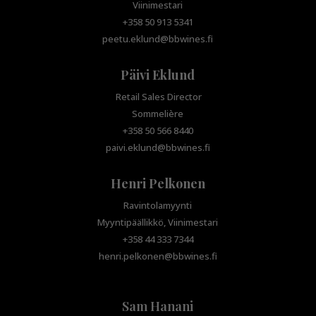
Viinimestari
+358 50 913 5341
peetu.eklund@bbwines.fi
Päivi Eklund
Retail Sales Director
Sommelière
+358 50 566 8440
paivi.eklund@bbwines.fi
Henri Pelkonen
Ravintolamyynti
Myyntipäällikkö, Viinimestari
+358 44 333 7344
henri.pelkonen@bbwines.fi
Sam Hanani