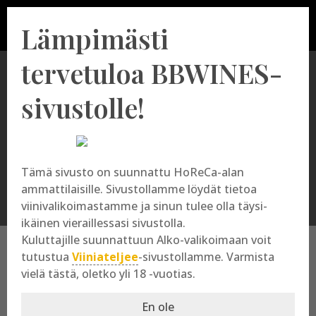
Lämpimästi
tervetuloa BBWINES-
sivustolle!
Granbazán
Tämä sivusto on suunnattu HoReCa-alan
ammattilaisille. Sivustollamme löydät tietoa
viinivalikoimastamme ja sinun tulee olla täysi-
ikäinen vieraillessasi sivustolla.
Kuluttajille suunnattuun Alko-valikoimaan voit
tutustua
Viiniateljee
-sivustollamme. Varmista
vielä tästä, oletko yli 18 -vuotias.
Granbazán
En ole