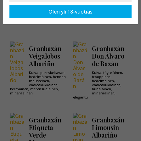
Kaikki tuotteet osastossa:
Granbazán
Olen yli 18-vuotias
Granbazán
Granbazán
Veigalobos
Don Álvaro
Albariño
de Bazán
Kuiva, pureskeltavan
Kuiva, täyteläinen,
hedelmäinen, hennon
trooppisen
mausteinen,
hedelmäinen,
vaaleakukkainen,
vaaleakukkainen,
kermainen, merensuolainen,
hunajainen,
mineraalinen
mineraalinen,
elegantti
Granbazán
Granbazán
Etiqueta
Limousin
Verde
Albariño