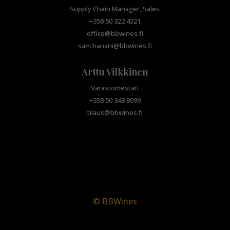
Supply Chain Manager, Sales
+358 50 322 4321
office@bbwines.fi
sam.hanani@bbwines.fi
Arttu Vilkkinen
Varastomestari
+358 50 343 8099
tilaus@bbwines.fi
© BBWines