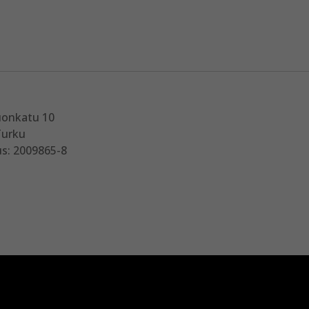
uonkatu 10
Turku
s: 2009865-8