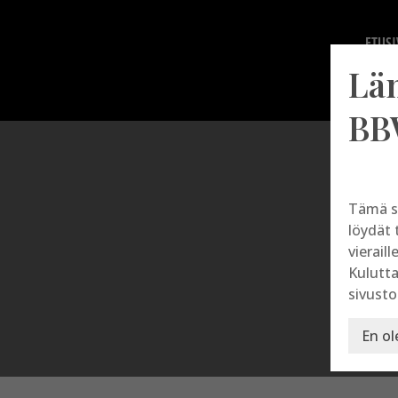
ETUSI
Lä
BB
Tämä s
löydät 
vieraill
Kulutta
sivusto
En ol