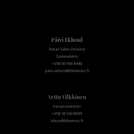
Päivi Eklund
Retail Sales Director
Sommelière
+358 50 566 8440
paivi.eklund@bbwines.fi
Arttu Vilkkinen
Varastomestari
+358 50 343 8099
tilaus@bbwines.fi