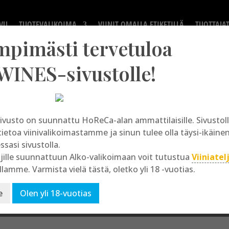
VU
TUOTEVALIKOIMA
VIINIT OMALLA ETIKETILLÄ
TUOTTAJA
mpimästi tervetuloa
WINES-sivustolle!
ivusto on suunnattu HoReCa-alan ammattilaisille. Sivusto
Grillé-Midi
tietoa viinivalikoimastamme ja sinun tulee olla täysi-ikäine
essasi sivustolla.
jille suunnattuun Alko-valikoimaan voit tutustua
Viiniatel
llamme. Varmista vielä tästä, oletko yli 18 -vuotias.
e
Olen yli 18-vuotias