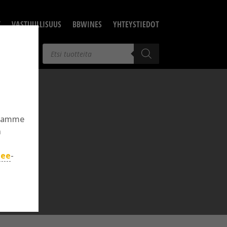
T
VASTUULLISUUS
BBWINES
YHTEYSTIEDOT
Products
search
llamme
n
jee
-