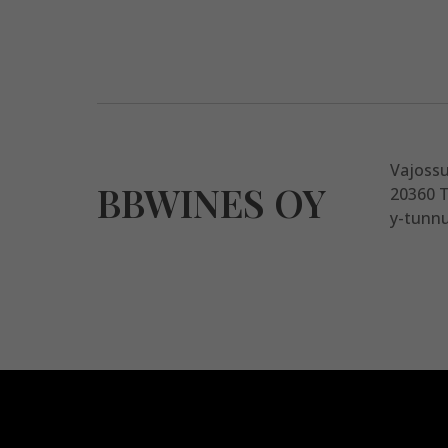
Vajoss
BBWINES OY
20360 
y-tunnu