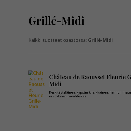
Grillé-Midi
Kaikki tuotteet osastossa:
Grillé-Midi
Château de Raousset Fleurie G
Midi
Keskitäyteläinen, kypsän kirsikkainen, hennon maus
orvokkinen, vivahteikas