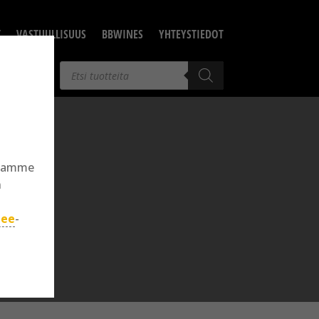
T
VASTUULLISUUS
BBWINES
YHTEYSTIEDOT
Products
search
llamme
n
jee
-