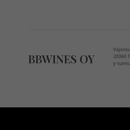
Vajoss
BBWINES OY
20360 
y-tunnu