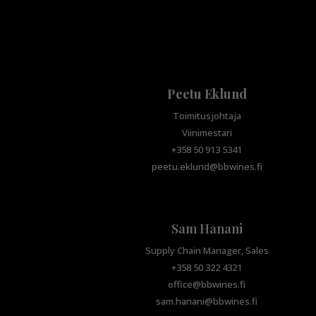
Peetu Eklund
Toimitusjohtaja
Viinimestari
+358 50 913 5341
peetu.eklund@bbwines.fi
Sam Hanani
Supply Chain Manager, Sales
+358 50 322 4321
office@bbwines.fi
sam.hanani@bbwines.fi