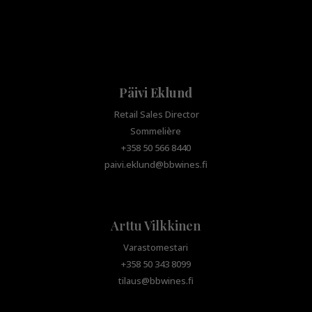
Päivi Eklund
Retail Sales Director
Sommelière
+358 50 566 8440
paivi.eklund@bbwines.fi
Arttu Vilkkinen
Varastomestari
+358 50 343 8099
tilaus@bbwines.fi