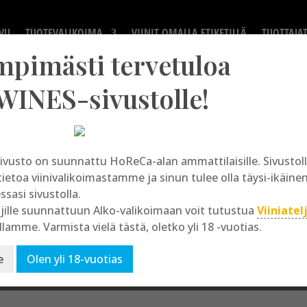
VU
TUOTEVALIKOIMA
VIINIT OMALLA ETIKETILLÄ
TUOTTAJA
mpimästi tervetuloa
WINES-sivustolle!
ivusto on suunnattu HoReCa-alan ammattilaisille. Sivusto
Kaiho Bronze
tietoa viinivalikoimastamme ja sinun tulee olla täysi-ikäine
essasi sivustolla.
jille suunnattuun Alko-valikoimaan voit tutustua
Viiniatel
llamme. Varmista vielä tästä, oletko yli 18 -vuotias.
e
Olen yli 18-vuotias