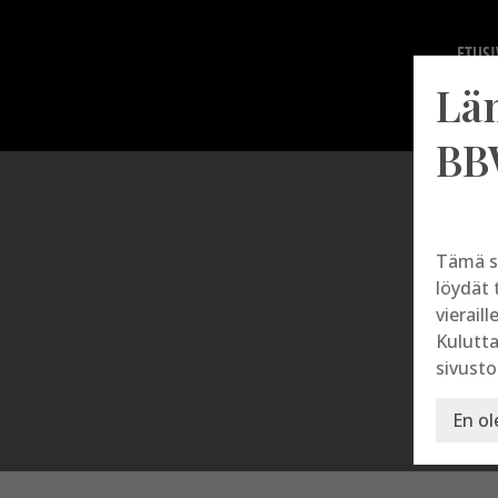
ETUSI
Lä
BB
Tämä s
löydät 
vieraill
Kulutta
sivusto
En ol