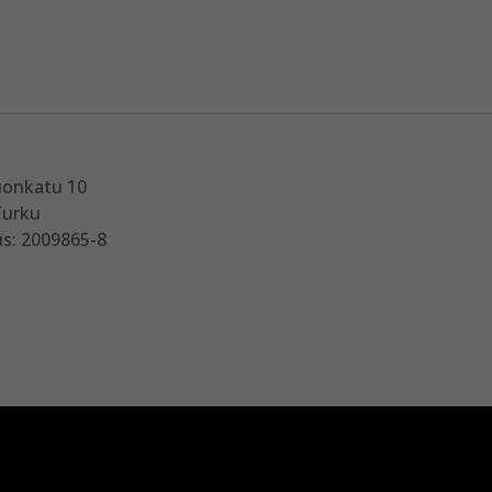
uonkatu 10
Turku
s: 2009865-8