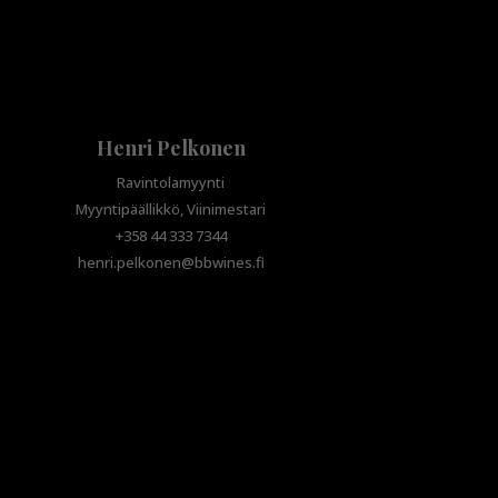
Henri Pelkonen
Ravintolamyynti
Myyntipäällikkö, Viinimestari
+358 44 333 7344
henri.pelkonen@bbwines.fi