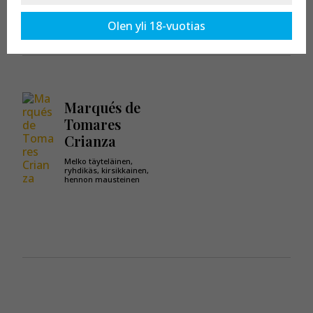
Kaikki tuotteet osastossa:
Marqués de Tomares
Olen yli 18-vuotias
Marqués de
Tomares
Crianza
Melko täyteläinen,
ryhdikäs, kirsikkainen,
hennon mausteinen