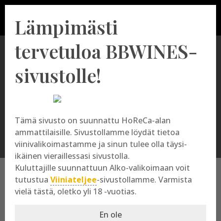
Lämpimästi
tervetuloa BBWINES-
sivustolle!
Marqués de Tomares
Tämä sivusto on suunnattu HoReCa-alan
ammattilaisille. Sivustollamme löydät tietoa
viinivalikoimastamme ja sinun tulee olla täysi-
ikäinen vieraillessasi sivustolla.
Kuluttajille suunnattuun Alko-valikoimaan voit
tutustua
Viiniateljee
-sivustollamme. Varmista
vielä tästä, oletko yli 18 -vuotias.
Marqués de Tomares
En ole