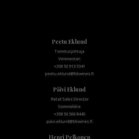
Peetu Eklund
Toimitusjohtaja
Viinimestari
+358 50 913 5341
peetu.eklund@bbwines.fi
Päivi Eklund
Retail Sales Director
Sommelière
+358 50 566 8440
paivi.eklund@bbwines.fi
Henri Pelkonen