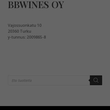
BBWINES OY
Vajossuonkatu 10
20360 Turku
y-tunnus: 2009865-8
Products
search