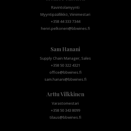
Ravintolamyynti
Myyntipäällikkö, Viinimestari
+358 44 333 7344
henri.pelkonen@bbwines.fi
Sam Hanani
Supply Chain Manager, Sales
+358 50 322 4321
office@bbwines.fi
sam.hanani@bbwines.fi
Arttu Vilkkinen
Varastomestari
+358 50 343 8099
tilaus@bbwines.fi