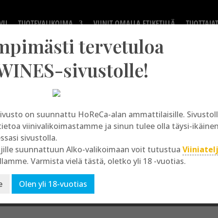
VU
TUOTEVALIKOIMA
VIINIT OMALLA ETIKETILLÄ
TUOTTAJA
mpimästi tervetuloa
WINES-sivustolle!
ivusto on suunnattu HoReCa-alan ammattilaisille. Sivusto
Montalcino
tietoa viinivalikoimastamme ja sinun tulee olla täysi-ikäine
essasi sivustolla.
jille suunnattuun Alko-valikoimaan voit tutustua
Viiniatel
llamme. Varmista vielä tästä, oletko yli 18 -vuotias.
e
Olen yli 18-vuotias