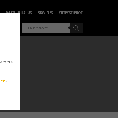
T
VASTUULLISUUS
BBWINES
YHTEYSTIEDOT
Products
search
llamme
n
jee
-