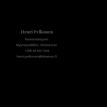
Henri Pelkonen
Ravintolamyynti
Myyntipäällikkö, Viinimestari
+358 44 333 7344
henri.pelkonen@bbwines.fi