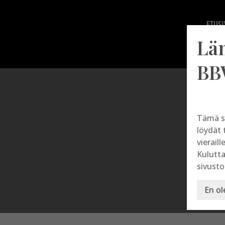
ETUSI
Lä
BB
Tämä s
löydät 
vieraill
Kulutta
sivusto
En ol