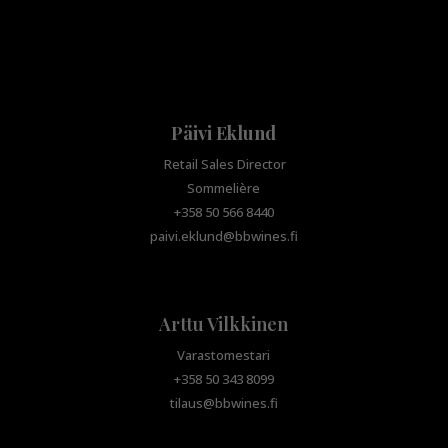
Päivi Eklund
Retail Sales Director
Sommelière
+358 50 566 8440
paivi.eklund@bbwines.fi
Arttu Vilkkinen
Varastomestari
+358 50 343 8099
tilaus@bbwines.fi