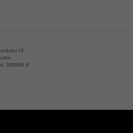
uonkatu 10
Turku
s: 2009865-8