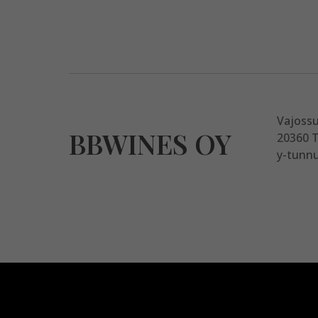
Vajoss
BBWINES OY
20360 
y-tunnu