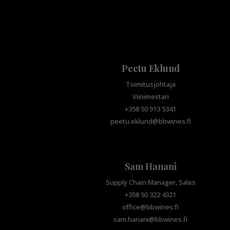
Peetu Eklund
Toimitusjohtaja
Viinimestari
+358 50 913 5341
peetu.eklund@bbwines.fi
Sam Hanani
Supply Chain Manager, Sales
+358 50 322 4321
office@bbwines.fi
sam.hanani@bbwines.fi