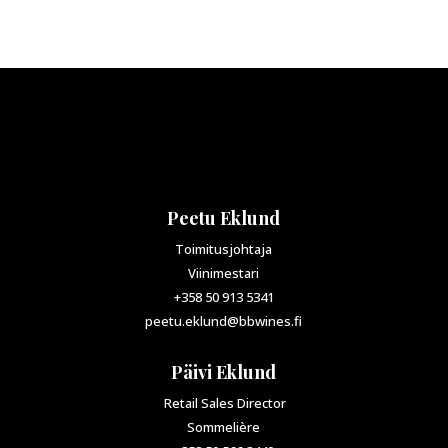
Peetu Eklund
Toimitusjohtaja
Viinimestari
+358 50 913 5341
peetu.eklund@bbwines.fi
Päivi Eklund
Retail Sales Director
Sommelière