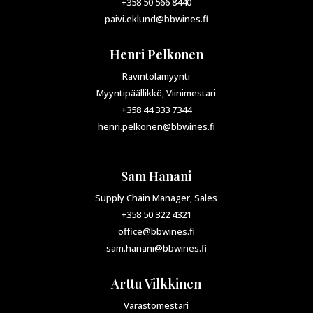
+358 50 566 8440
paivi.eklund@bbwines.fi
Henri Pelkonen
Ravintolamyynti
Myyntipäällikkö, Viinimestari
+358 44 333 7344
henri.pelkonen@bbwines.fi
Sam Hanani
Supply Chain Manager, Sales
+358 50 322 4321
office@bbwines.fi
sam.hanani@bbwines.fi
Arttu Vilkkinen
Varastomestari