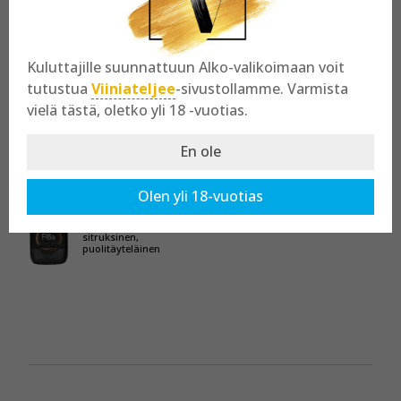
Kaikki tuotteet osastossa:
Ohra
Kuluttajille suunnattuun Alko-valikoimaan voit
tutustua
Viiniateljee
-sivustollamme. Varmista
vielä tästä, oletko yli 18 -vuotias.
Birra Flea
En ole
Federico II
extra IPA
Olen yli 18-vuotias
Samea, voimakkaasti
humaloitu,
sitruksinen,
puolitäyteläinen