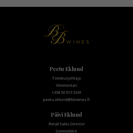
Peetu Eklund
Toimitusjohtaja
Viinimestari
+358 50 913 5341
peetu.eklund@bbwines.fi
Päivi Eklund
Retail Sales Director
Sommelière