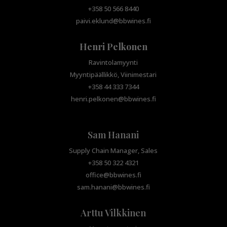
+358 50 566 8440
paivi.eklund@bbwines.fi
Henri Pelkonen
Ravintolamyynti
Myyntipäällikkö, Viinimestari
+358 44 333 7344
henri.pelkonen@bbwines.fi
Sam Hanani
Supply Chain Manager, Sales
+358 50 322 4321
office@bbwines.fi
sam.hanani@bbwines.fi
Arttu Vilkkinen