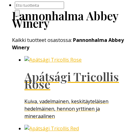
Products
Pannonhalma Abbey
search
Winery
Kaikki tuotteet osastossa:
Pannonhalma Abbey
Winery
Apátsági Tricollis
Rose
Kuiva, vadelmainen, keskitäyteläisen
hedelmäinen, hennon yrttinen ja
mineraalinen