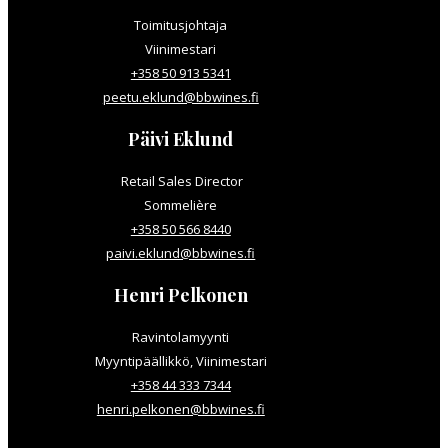
Toimitusjohtaja
Viinimestari
+358 50 913 5341
peetu.eklund@bbwines.fi
Päivi Eklund
Retail Sales Director
Sommelière
+358 50 566 8440
paivi.eklund@bbwines.fi
Henri Pelkonen
Ravintolamyynti
Myyntipäällikkö, Viinimestari
+358 44 333 7344
henri.pelkonen@bbwines.fi