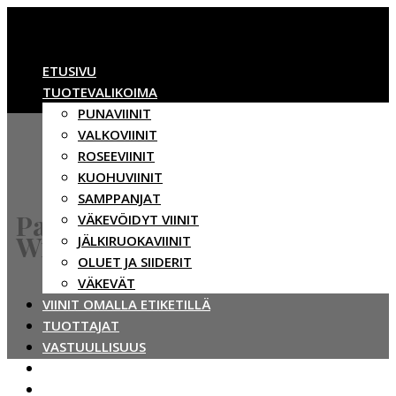
ETUSIVU
TUOTEVALIKOIMA
PUNAVIINIT
VALKOVIINIT
ROSEEVIINIT
KUOHUVIINIT
SAMPPANJAT
Pannonhalma Abbey
VÄKEVÖIDYT VIINIT
Winery
JÄLKIRUOKAVIINIT
OLUET JA SIIDERIT
VÄKEVÄT
VIINIT OMALLA ETIKETILLÄ
TUOTTAJAT
VASTUULLISUUS
BBWINES
YHTEYSTIEDOT