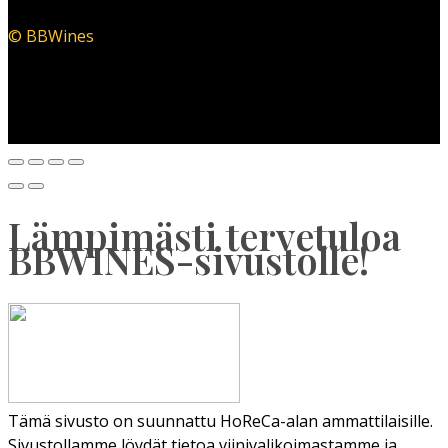
© BBWines
Lämpimästi tervetuloa
BBWINES-sivustolle!
Tämä sivusto on suunnattu HoReCa-alan ammattilaisille.
Sivustollamme löydät tietoa viinivalikoimastamme ja