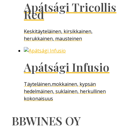
Apátsági Tricollis
Red
Keskitäyteläinen, kirsikkainen,
herukkainen, mausteinen
Apátsági Infusio
Täyteläinen,mokkainen, kypsän
hedelmäinen, suklainen, herkullinen
kokonaisuus
BBWINES OY