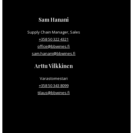
Sam Hanani
Supply Chain Manager, Sales
+358 50 322 4321
office@bbwines.fi
sam.hanani@bbwines.fi
Arttu Vilkkinen
Varastomestari
+358 50 343 8099
tilaus@bbwines.fi