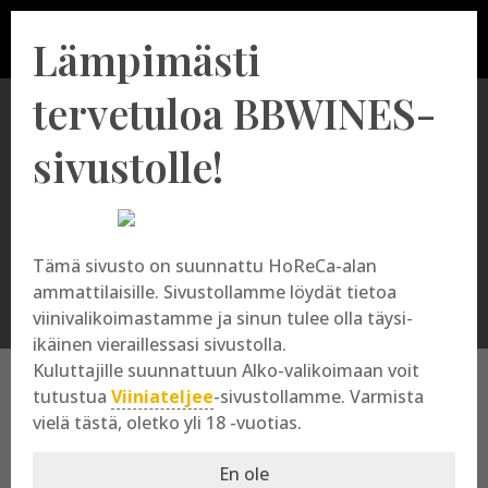
Lämpimästi
tervetuloa BBWINES-
sivustolle!
Progetti Agricoli
Tämä sivusto on suunnattu HoReCa-alan
ammattilaisille. Sivustollamme löydät tietoa
viinivalikoimastamme ja sinun tulee olla täysi-
ikäinen vieraillessasi sivustolla.
Kuluttajille suunnattuun Alko-valikoimaan voit
tutustua
Viiniateljee
-sivustollamme. Varmista
vielä tästä, oletko yli 18 -vuotias.
Progetti Agricoli
En ole