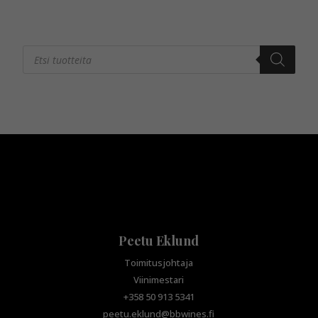
Products
search
Peetu Eklund
Toimitusjohtaja
Viinimestari
+358 50 913 5341
peetu.eklund@bbwines.fi