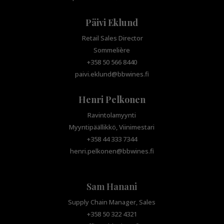
Päivi Eklund
Retail Sales Director
Sommelière
+358 50 566 8440
paivi.eklund@bbwines.fi
Henri Pelkonen
Ravintolamyynti
Myyntipäällikkö, Viinimestari
+358 44 333 7344
henri.pelkonen@bbwines.fi
Sam Hanani
Supply Chain Manager, Sales
+358 50 322 4321