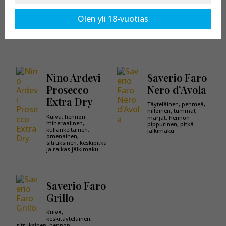
Kaikki tuotteet osastossa:
Progetti Agricoli
Olen yli 18-vuotias
Nino Ardevi
Saverio Faro
Prosecco
Nero d’Avola
Extra Dry
Täyteläinen, pehmeä,
hilloinen, tummat
Kuiva, hennon
marjat, hennon
mineraalinen,
pippurinen, pitkä
kullankeltainen,
jälkimaku
omenainen,
sitruksinen, keskipitkä
ja raikas jälkimaku
Saverio Faro
Grillo
Kuiva,
keskitäyteläinen,
sitruksinen, hennon