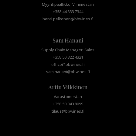
Myyntipäällikkö, Viinimestari
+358 44 333 7344
henri.pelkonen@bbwines.fi
Sam Hanani
Supply Chain Manager, Sales
+358 50 322 4321
office@bbwines.fi
sam.hanani@bbwines.fi
Arttu Vilkkinen
Varastomestari
+358 50 343 8099
tilaus@bbwines.fi