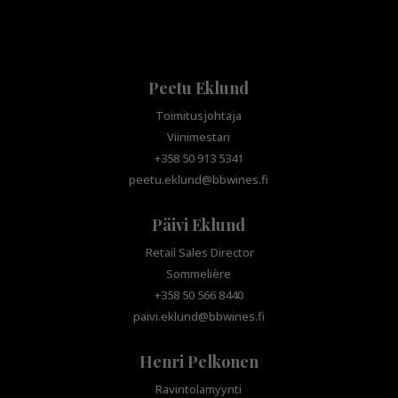
Peetu Eklund
Toimitusjohtaja
Viinimestari
+358 50 913 5341
peetu.eklund@bbwines.fi
Päivi Eklund
Retail Sales Director
Sommelière
+358 50 566 8440
paivi.eklund@bbwines.fi
Henri Pelkonen
Ravintolamyynti