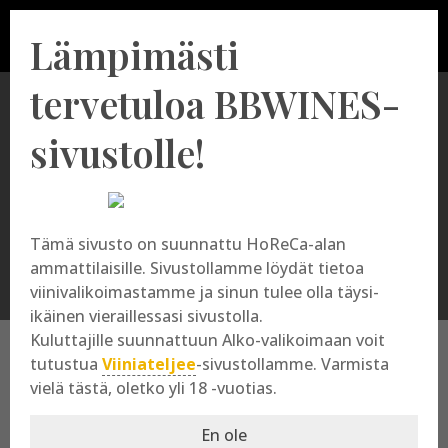
Lämpimästi
tervetuloa BBWINES-
sivustolle!
Salmiakkilikööri
Tämä sivusto on suunnattu HoReCa-alan
ammattilaisille. Sivustollamme löydät tietoa
viinivalikoimastamme ja sinun tulee olla täysi-
ikäinen vieraillessasi sivustolla.
Kuluttajille suunnattuun Alko-valikoimaan voit
tutustua
Viiniateljee
-sivustollamme. Varmista
vielä tästä, oletko yli 18 -vuotias.
Salmiakkilikööri
En ole