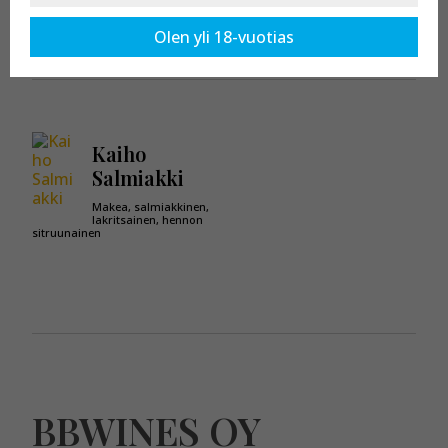
Kaikki tuotteet osastossa:
Salmiakkilikööri
Olen yli 18-vuotias
Kaiho
Salmiakki
Makea, salmiakkinen,
lakritsainen, hennon
sitruunainen
BBWINES OY