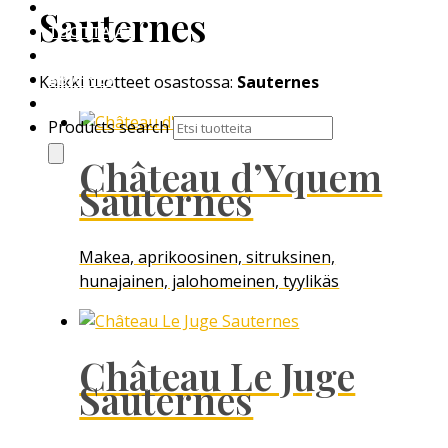
VIINIT OMALLA ETIKETILLÄ
Sauternes
TUOTTAJAT
VASTUULLISUUS
BBWINES
Kaikki tuotteet osastossa:
Sauternes
YHTEYSTIEDOT
Products search
Château d’Yquem
Sauternes
Makea, aprikoosinen, sitruksinen,
hunajainen, jalohomeinen, tyylikäs
Château Le Juge
Sauternes