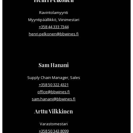
Henri Pelkonen
Ravintolamyynti
Myyntipäällikkö, Viinimestari
+358 44 333 7344
henri.pelkonen@bbwines.fi
Sam Hanani
Supply Chain Manager, Sales
+358 50 322 4321
office@bbwines.fi
sam.hanani@bbwines.fi
Arttu Vilkkinen
Varastomestari
+358 50 343 8099