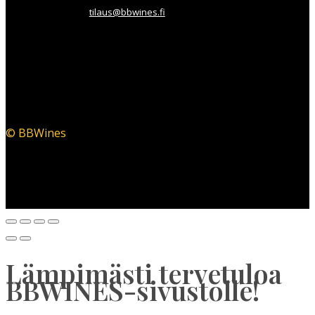
tilaus@bbwines.fi
© BBWines
Lämpimästi tervetuloa
BBWINES-sivustolle!