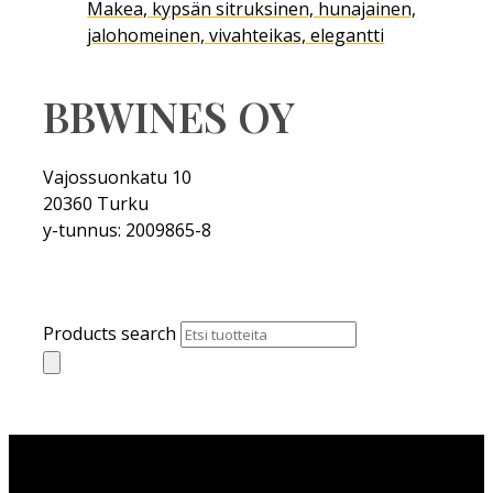
Makea, kypsän sitruksinen, hunajainen,
jalohomeinen, vivahteikas, elegantti
BBWINES OY
Vajossuonkatu 10
20360 Turku
y-tunnus: 2009865-8
Products search