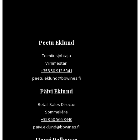
Peetu Eklund
Toimitusjohtaja
Viinimestari
+358 50 913 5341
peetu.eklund@bbwines.fi
Päivi Eklund
Retail Sales Director
Sommelière
+358 50 566 8440
paivi.eklund@bbwines.fi