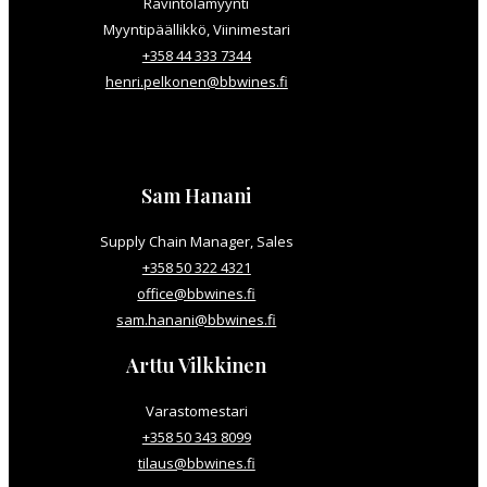
Ravintolamyynti
Myyntipäällikkö, Viinimestari
+358 44 333 7344
henri.pelkonen@bbwines.fi
Sam Hanani
Supply Chain Manager, Sales
+358 50 322 4321
office@bbwines.fi
sam.hanani@bbwines.fi
Arttu Vilkkinen
Varastomestari
+358 50 343 8099
tilaus@bbwines.fi