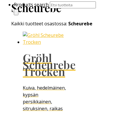
Scheurebe
Products search
Kaikki tuotteet osastossa:
Scheurebe
Gröhl
Scheurebe
Trocken
Kuiva, hedelmäinen,
kypsän
persikkainen,
sitruksinen, raikas