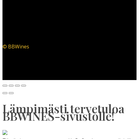
© BBWines
Lämpimästi tervetuloa
BBWINES-sivustolle!