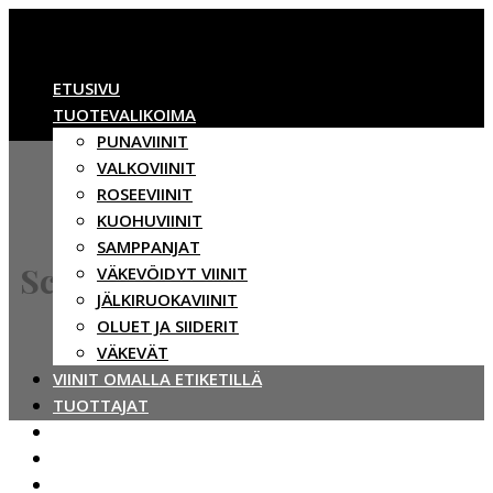
ETUSIVU
TUOTEVALIKOIMA
PUNAVIINIT
VALKOVIINIT
ROSEEVIINIT
KUOHUVIINIT
SAMPPANJAT
Scheurebe
VÄKEVÖIDYT VIINIT
JÄLKIRUOKAVIINIT
OLUET JA SIIDERIT
VÄKEVÄT
VIINIT OMALLA ETIKETILLÄ
TUOTTAJAT
VASTUULLISUUS
BBWINES
YHTEYSTIEDOT