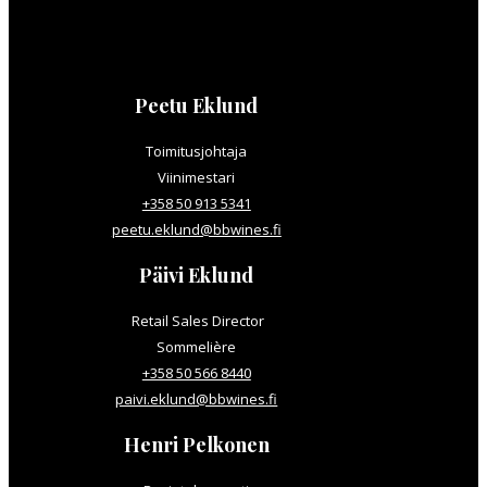
Peetu Eklund
Toimitusjohtaja
Viinimestari
+358 50 913 5341
peetu.eklund@bbwines.fi
Päivi Eklund
Retail Sales Director
Sommelière
+358 50 566 8440
paivi.eklund@bbwines.fi
Henri Pelkonen