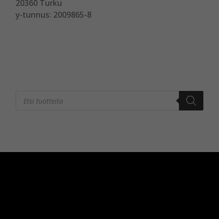
20360 Turku
y-tunnus: 2009865-8
Products
search