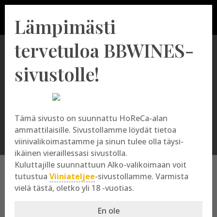
Lämpimästi
tervetuloa BBWINES-
sivustolle!
Terredora Di Paolo
Tämä sivusto on suunnattu HoReCa-alan
ammattilaisille. Sivustollamme löydät tietoa
viinivalikoimastamme ja sinun tulee olla täysi-
ikäinen vieraillessasi sivustolla.
Kuluttajille suunnattuun Alko-valikoimaan voit
tutustua
Viiniateljee
-sivustollamme. Varmista
vielä tästä, oletko yli 18 -vuotias.
Terredora Di Paolo
En ole