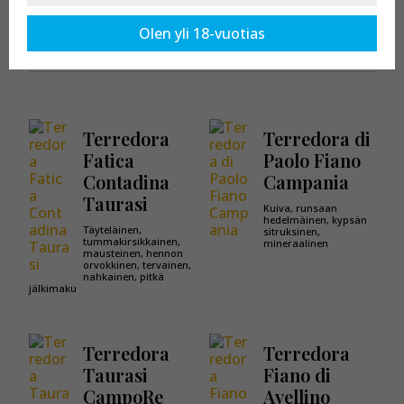
Kaikki tuotteet osastossa:
Terredora Di Paolo
Olen yli 18-vuotias
Terredora
Terredora di
Fatica
Paolo Fiano
Contadina
Campania
Taurasi
Kuiva, runsaan
hedelmäinen, kypsän
Täyteläinen,
sitruksinen,
tummakirsikkainen,
mineraalinen
mausteinen, hennon
orvokkinen, tervainen,
nahkainen, pitkä
jälkimaku
Terredora
Terredora
Taurasi
Fiano di
CampoRe
Avellino