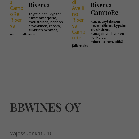
Riserva
Riserva
CampoRe
Täyteläinen, kypsän
tummamarjaisa,
Kuiva, täyteläisen
mausteinen, hennon
hedelmäinen, kypsän
orvokkinen, roteva,
sitruksinen,
silkkisen pehmeä,
hunajainen, hennon
moniulotteinen
kukkaisa,
mineraalinen, pitkä
jälkimaku
BBWINES OY
Vajossuonkatu 10