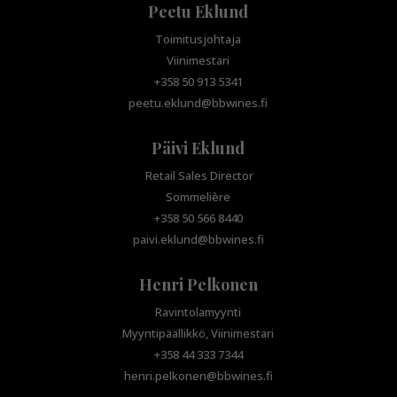
Peetu Eklund
Toimitusjohtaja
Viinimestari
+358 50 913 5341
peetu.eklund@bbwines.fi
Päivi Eklund
Retail Sales Director
Sommelière
+358 50 566 8440
paivi.eklund@bbwines.fi
Henri Pelkonen
Ravintolamyynti
Myyntipäällikkö, Viinimestari
+358 44 333 7344
henri.pelkonen@bbwines.fi