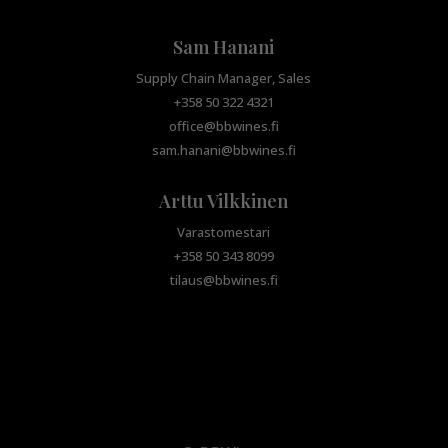
Sam Hanani
Supply Chain Manager, Sales
+358 50 322 4321
office@bbwines.fi
sam.hanani@bbwines.fi
Arttu Vilkkinen
Varastomestari
+358 50 343 8099
tilaus@bbwines.fi