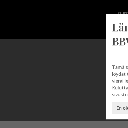
ETUSI
Lä
BB
Tämä s
löydät 
vieraill
Kulutta
sivusto
En ol