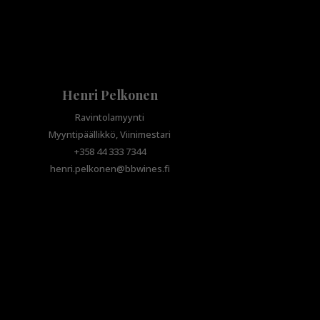
Henri Pelkonen
Ravintolamyynti
Myyntipäällikkö, Viinimestari
+358 44 333 7344
henri.pelkonen@bbwines.fi