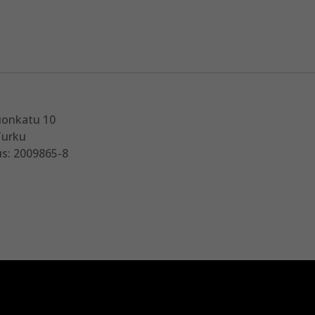
uonkatu 10
Turku
s: 2009865-8