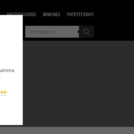
T
VASTUULLISUUS
BBWINES
YHTEYSTIEDOT
Products
search
llamme
n
jee
-