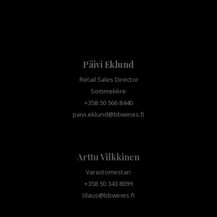
Päivi Eklund
Retail Sales Director
Sommelière
+358 50 566 8440
paivi.eklund@bbwines.fi
Arttu Vilkkinen
Varastomestari
+358 50 343 8099
tilaus@bbwines.fi