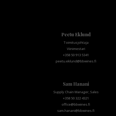
Peetu Eklund
Toimitusjohtaja
Viinimestari
+358 50 913 5341
peetu.eklund@bbwines.fi
Sam Hanani
Supply Chain Manager, Sales
+358 50 322 4321
office@bbwines.fi
sam.hanani@bbwines.fi