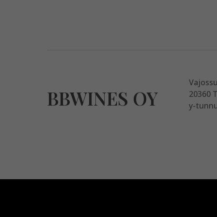
Vajoss
BBWINES OY
20360 
y-tunnu