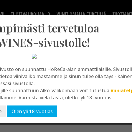
VU
TUOTEVALIKOIMA
VIINIT OMALLA ETIKETILLÄ
TUOTTAJA
mpimästi tervetuloa
WINES-sivustolle!
ivusto on suunnattu HoReCa-alan ammattilaisille. Sivusto
Vall Major
tietoa viinivalikoimastamme ja sinun tulee olla täysi-ikäine
essasi sivustolla.
jille suunnattuun Alko-valikoimaan voit tutustua
Viiniatel
llamme. Varmista vielä tästä, oletko yli 18 -vuotias.
e
Olen yli 18-vuotias