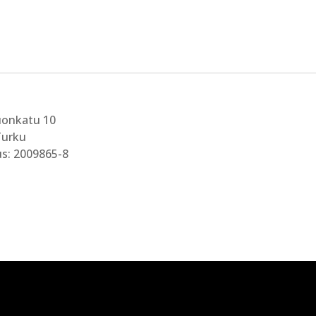
uonkatu 10
Turku
s: 2009865-8