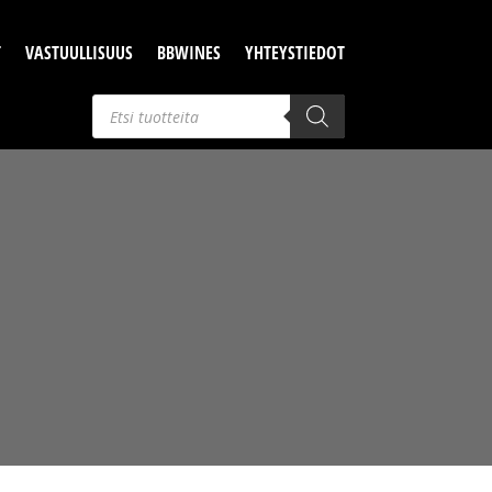
T
VASTUULLISUUS
BBWINES
YHTEYSTIEDOT
Products
search