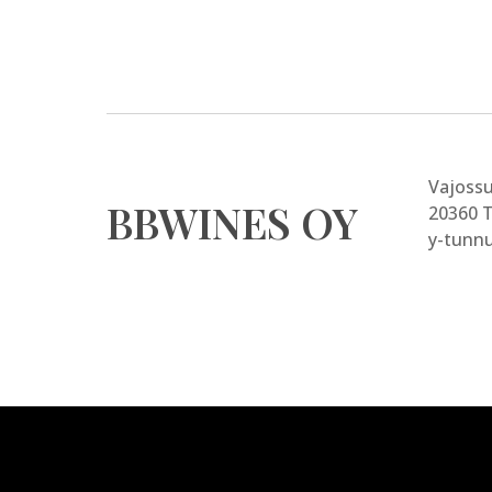
Vajoss
BBWINES OY
20360 
y-tunnu