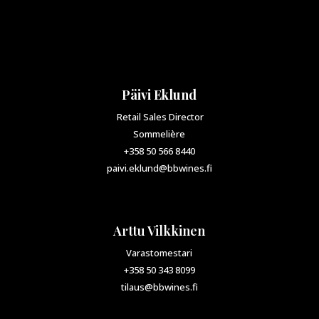
Päivi Eklund
Retail Sales Director
Sommelière
+358 50 566 8440
paivi.eklund@bbwines.fi
Arttu Vilkkinen
Varastomestari
+358 50 343 8099
tilaus@bbwines.fi