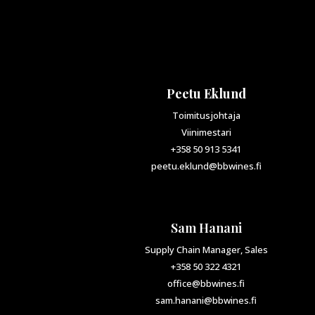
Peetu Eklund
Toimitusjohtaja
Viinimestari
+358 50 913 5341
peetu.eklund@bbwines.fi
Sam Hanani
Supply Chain Manager, Sales
+358 50 322 4321
office@bbwines.fi
sam.hanani@bbwines.fi