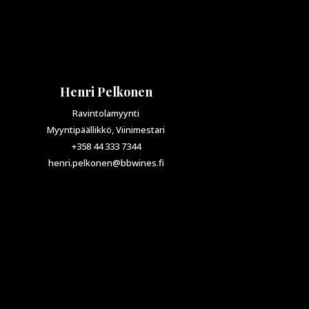
Henri Pelkonen
Ravintolamyynti
Myyntipäällikkö, Viinimestari
+358 44 333 7344
henri.pelkonen@bbwines.fi