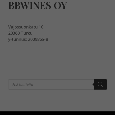
BBWINES OY
Vajossuonkatu 10
20360 Turku
y-tunnus: 2009865-8
Products
search