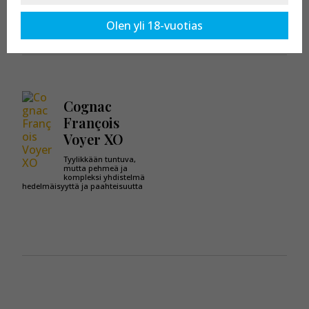
Kaikki tuotteet osastossa:
XO
Olen yli 18-vuotias
Cognac
François
Voyer XO
Tyylikkään tuntuva,
mutta pehmeä ja
kompleksi yhdistelmä
hedelmäisyyttä ja paahteisuutta