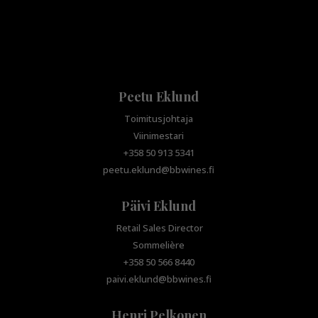
Peetu Eklund
Toimitusjohtaja
Viinimestari
+358 50 913 5341
peetu.eklund@bbwines.fi
Päivi Eklund
Retail Sales Director
Sommelière
+358 50 566 8440
paivi.eklund@bbwines.fi
Henri Pelkonen