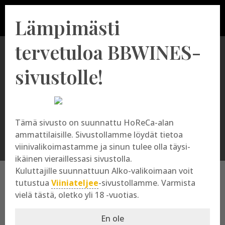
Lämpimästi
tervetuloa BBWINES-
sivustolle!
XO
Tämä sivusto on suunnattu HoReCa-alan
ammattilaisille. Sivustollamme löydät tietoa
viinivalikoimastamme ja sinun tulee olla täysi-
ikäinen vieraillessasi sivustolla.
Kuluttajille suunnattuun Alko-valikoimaan voit
tutustua
Viiniateljee
-sivustollamme. Varmista
vielä tästä, oletko yli 18 -vuotias.
XO
En ole