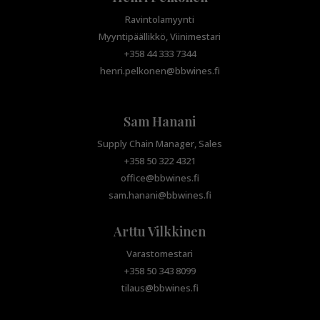
Ravintolamyynti
Myyntipäällikkö, Viinimestari
+358 44 333 7344
henri.pelkonen@bbwines.fi
Sam Hanani
Supply Chain Manager, Sales
+358 50 322 4321
office@bbwines.fi
sam.hanani@bbwines.fi
Arttu Vilkkinen
Varastomestari
+358 50 343 8099
tilaus@bbwines.fi