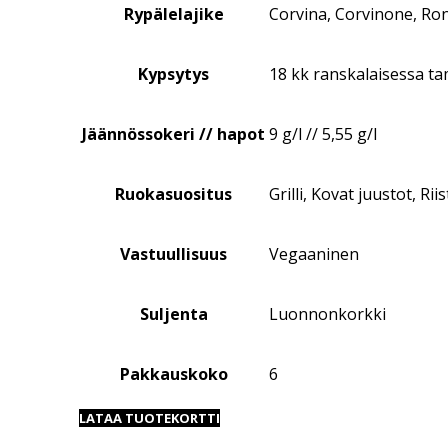
Rypälelajike
Corvina, Corvinone, Ron
Kypsytys
18 kk ranskalaisessa 
Jäännössokeri // hapot
9 g/l // 5,55 g/l
Ruokasuositus
Grilli, Kovat juustot, Rii
Vastuullisuus
Vegaaninen
Suljenta
Luonnonkorkki
Pakkauskoko
6
LATAA TUOTEKORTTI