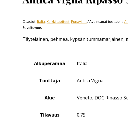
Osastot:
Italia
,
Kaikki tuotteet
,
Punaviinit
Avainsanat tuotteelle
An
Soveltuvuus:
Täyteläinen, pehmeä, kypsän tummamarjainen, 
Alkuperämaa
Italia
Tuottaja
Antica Vigna
Alue
Veneto, DOC Ripasso S
Tilavuus
0.75