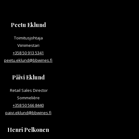
Peetu Eklund
Toimitusjohtaja
Viinimestari
+358 50 913 5341
peetu.eklund@bbwines.fi
Päivi Eklund
Retail Sales Director
Sommelière
+358 50 566 8440
paivi.eklund@bbwines.fi
Henri Pelkonen