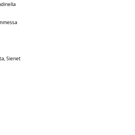
dinella
tammessa
sta, Sienet