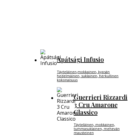
Apátsági Infusio
Täyteläinen,mokkainen, kypsän
hedelmäinen, suklainen, herkullinen
kokonaisuus
Guerrieri Rizzardi
3 Cru Amarone
Classico
Täyteläinen, mokkainen,
tummasuklainen, mehevän
mausteinen