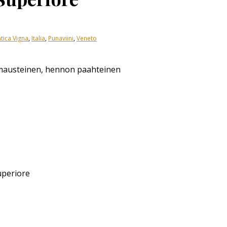
tica Vigna
,
Italia
,
Punaviini
,
Veneto
mausteinen, hennon paahteinen
uperiore