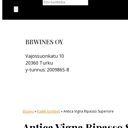
Products search
BBWINES OY
Vajossuonkatu 10
20360 Turku
y-tunnus: 2009865-8
Etusivu
»
Kaikki tuotteet
» Antica Vigna Ripasso Superiore
Antica Vigna Ripasso 