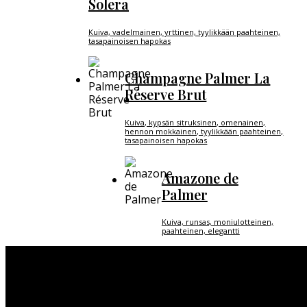
Solera
Kuiva, vadelmainen, yrttinen, tyylikkään paahteinen,
tasapainoisen hapokas
Champagne Palmer La
Réserve Brut
Kuiva, kypsän sitruksinen, omenainen,
hennon mokkainen, tyylikkään paahteinen,
tasapainoisen hapokas
Amazone de
Palmer
Kuiva, runsas, moniulotteinen,
paahteinen, elegantti