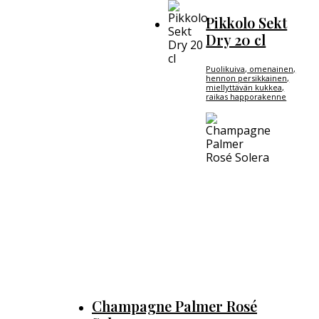
Pikkolo Sekt
Dry 20 cl
Puolikuiva, omenainen,
hennon persikkainen,
miellyttävän kukkea,
raikas happorakenne
Champagne Palmer Rosé