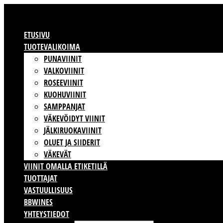
ETUSIVU
TUOTEVALIKOIMA
PUNAVIINIT
VALKOVIINIT
ROSEEVIINIT
KUOHUVIINIT
SAMPPANJAT
VÄKEVÖIDYT VIINIT
JÄLKIRUOKAVIINIT
OLUET JA SIIDERIT
VÄKEVÄT
VIINIT OMALLA ETIKETILLÄ
TUOTTAJAT
VASTUULLISUUS
BBWINES
YHTEYSTIEDOT