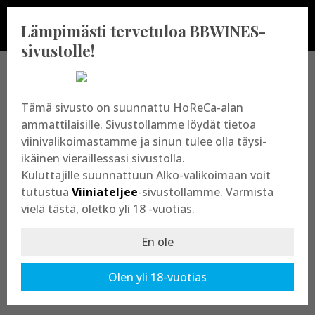
Lämpimästi tervetuloa BBWINES-
sivustolle!
BBWINES OY
Tämä sivusto on suunnattu HoReCa-alan
ammattilaisille. Sivustollamme löydät tietoa
viinivalikoimastamme ja sinun tulee olla täysi-
Vajossuonkatu 10
ikäinen vieraillessasi sivustolla.
20360 Turku
Kuluttajille suunnattuun Alko-valikoimaan voit
y-tunnus: 2009865-8
tutustua
Viiniateljee
-sivustollamme. Varmista
vielä tästä, oletko yli 18 -vuotias.
En ole
Olen yli 18-vuotias