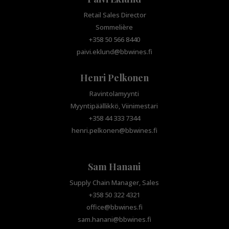
Retail Sales Director
Sommelière
+358 50 566 8440
paivi.eklund@bbwines.fi
Henri Pelkonen
Ravintolamyynti
Myyntipäällikkö, Viinimestari
+358 44 333 7344
henri.pelkonen@bbwines.fi
Sam Hanani
Supply Chain Manager, Sales
+358 50 322 4321
office@bbwines.fi
sam.hanani@bbwines.fi