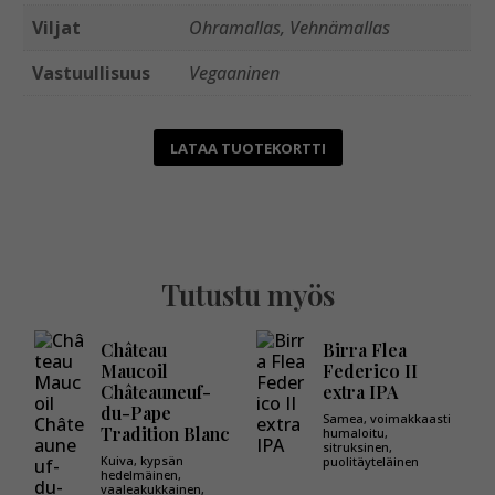
Viljat
Ohramallas, Vehnämallas
Vastuullisuus
Vegaaninen
LATAA TUOTEKORTTI
Tutustu myös
Château
Birra Flea
Maucoil
Federico II
Châteauneuf-
extra IPA
du-Pape
Samea, voimakkaasti
Tradition Blanc
humaloitu,
sitruksinen,
Kuiva, kypsän
puolitäyteläinen
hedelmäinen,
vaaleakukkainen,