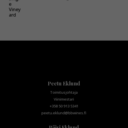
Peetu Eklund
Toimitusjohtaja
Viinimestari
+358 50 913 5341
peetu.eklund@bbwines.fi
Päivi Eklund