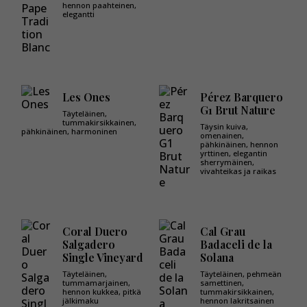
hennon paahteinen,
elegantti
Les Ones
Pérez Barquero
G1 Brut Nature
Täyteläinen,
tummakirsikkainen,
Täysin kuiva,
pähkinäinen, harmoninen
omenainen,
pähkinäinen, hennon
yrttinen, elegantin
sherrymäinen,
vivahteikas ja raikas
Coral Duero
Cal Grau
Salgadero
Badaceli de la
Single Vineyard
Solana
Täyteläinen,
Täyteläinen, pehmeän
tummamarjainen,
samettinen,
hennon kukkea, pitkä
tummakirsikkainen,
jälkimaku
hennon lakritsainen