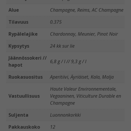
Alue
Champagne, Reims, AC Champagne
Tilavuus
0.375
Rypälelajike
Chardonnay, Meunier, Pinot Noir
Kypsytys
24 kk sur lie
Jäännössokeri //
6,8 g / l // 9,3 g / l
hapot
Ruokasuositus
Aperitiivi, Äyriäiset, Kala, Malja
Haute Valeur Environnementale,
Vastuullisuus
Vegaaninen, Viticulture Durable en
Champagne
Suljenta
Luonnonkorkki
Pakkauskoko
12