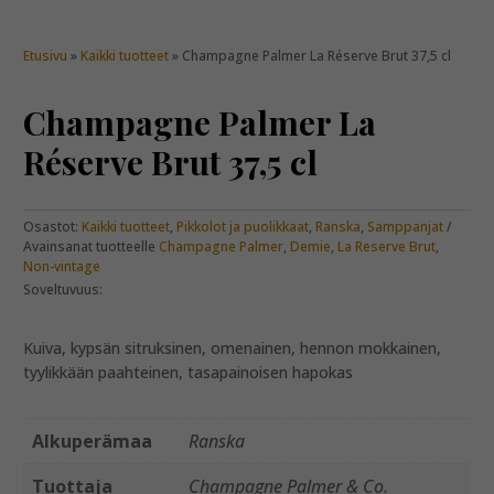
Etusivu
»
Kaikki tuotteet
» Champagne Palmer La Réserve Brut 37,5 cl
Champagne Palmer La
Réserve Brut 37,5 cl
Osastot:
Kaikki tuotteet
,
Pikkolot ja puolikkaat
,
Ranska
,
Samppanjat
Avainsanat tuotteelle
Champagne Palmer
,
Demie
,
La Reserve Brut
,
Non-vintage
Soveltuvuus:
Kuiva, kypsän sitruksinen, omenainen, hennon mokkainen,
tyylikkään paahteinen, tasapainoisen hapokas
Alkuperämaa
Ranska
Tuottaja
Champagne Palmer & Co.