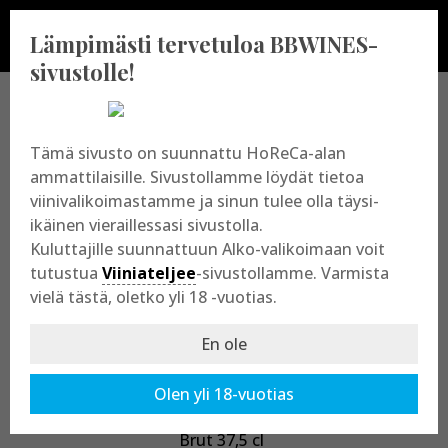
Lämpimästi tervetuloa BBWINES-
sivustolle!
BBWINES OY
Tämä sivusto on suunnattu HoReCa-alan
ammattilaisille. Sivustollamme löydät tietoa
viinivalikoimastamme ja sinun tulee olla täysi-
Vajossuonkatu 10
ikäinen vieraillessasi sivustolla.
20360 Turku
Kuluttajille suunnattuun Alko-valikoimaan voit
y-tunnus: 2009865-8
tutustua
Viiniateljee
-sivustollamme. Varmista
vielä tästä, oletko yli 18 -vuotias.
En ole
Olen yli 18-vuotias