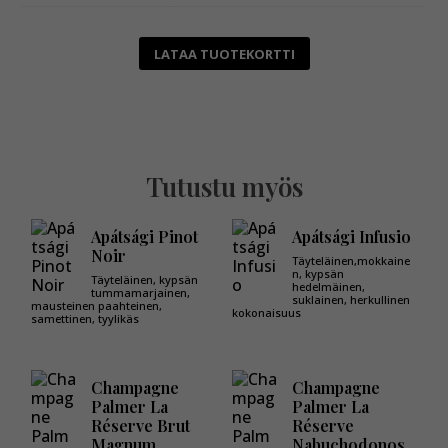
LATAA TUOTEKORTTI
Tutustu myös
Apátsági Pinot
Apátsági Infusio
Noir
Täyteläinen,mokkaine
n, kypsän
Täyteläinen, kypsän
hedelmäinen,
tummamarjainen,
suklainen, herkullinen
mausteinen paahteinen,
kokonaisuus
samettinen, tyylikäs
Champagne
Champagne
Palmer La
Palmer La
Réserve Brut
Réserve
Magnum
Nabuchodonos