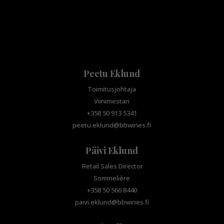
Peetu Eklund
Toimitusjohtaja
Viinimestari
+358 50 913 5341
peetu.eklund@bbwines.fi
Päivi Eklund
Retail Sales Director
Sommelière
+358 50 566 8440
paivi.eklund@bbwines.fi