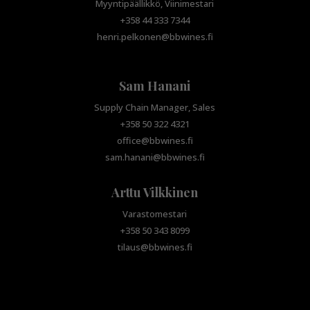
Myyntipäällikkö, Viinimestari
+358 44 333 7344
henri.pelkonen@bbwines.fi
Sam Hanani
Supply Chain Manager, Sales
+358 50 322 4321
office@bbwines.fi
sam.hanani@bbwines.fi
Arttu Vilkkinen
Varastomestari
+358 50 343 8099
tilaus@bbwines.fi