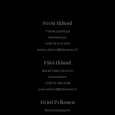
Peetu Eklund
Toimitusjohtaja
Viinimestari
+358 50 913 5341
peetu.eklund@bbwines.fi
Päivi Eklund
Retail Sales Director
Sommelière
+358 50 566 8440
paivi.eklund@bbwines.fi
Henri Pelkonen
Ravintolamyynti