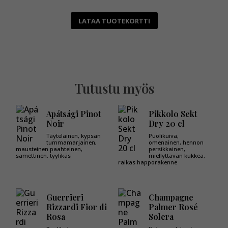
LATAA TUOTEKORTTI
Tutustu myös
Apátsági Pinot
Pikkolo Sekt
Noir
Dry 20 cl
Täyteläinen, kypsän
Puolikuiva,
tummamarjainen,
omenainen, hennon
mausteinen paahteinen,
persikkainen,
samettinen, tyylikäs
miellyttävän kukkea,
raikas happorakenne
Guerrieri
Champagne
Rizzardi Fior di
Palmer Rosé
Rosa
Solera