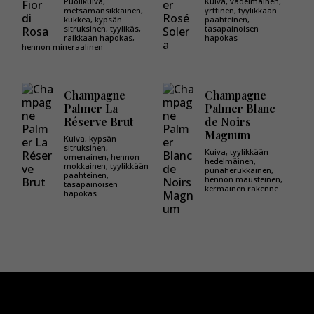
Puolikuiva,
Kuiva, vadelmainen,
metsämansikkainen,
yrttinen, tyylikkään
kukkea, kypsän
paahteinen,
sitruksinen, tyylikäs,
tasapainoisen
raikkaan hapokas,
hapokas
hennon mineraalinen
Champagne
Champagne
Palmer La
Palmer Blanc
Réserve Brut
de Noirs
Magnum
Kuiva, kypsän
sitruksinen,
Kuiva, tyylikkään
omenainen, hennon
hedelmäinen,
mokkainen, tyylikkään
punaherukkainen,
paahteinen,
hennon mausteinen,
tasapainoisen
kermainen rakenne
hapokas