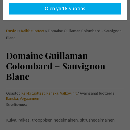
Olen yli 18-vuotias
Etusivu
»
Kaikki tuotteet
» Domaine Guillaman Colombard – Sauvignon
Blanc
Domaine Guillaman
Colombard – Sauvignon
Blanc
Osastot:
Kaikki tuotteet
,
Ranska
,
Valkoviinit
Avainsanat tuotteelle
Ranska
,
Vegaaninen
Soveltuvuus:
Kuiva, raikas, trooppisen hedelmäinen, sitrushedelmäinen