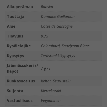
Alkuperämaa
Ranska
Tuottaja
Domaine Guillaman
Alue
Côtes de Gascogne
Tilavuus
0.75
Rypälelajike
Colombard, Sauvignon Blanc
Kypsytys
Terästankkikypsytys
Jäännössokeri //
7 g / l
hapot
Ruokasuositus
Keitot, Seurustelu
Suljenta
Kierrekorkki
Vastuullisuus
Vegaaninen