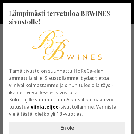
Lämpimästi tervetuloa BBWINES-
sivustolle!
BBWINES OY
Vajossuonkatu 10
Tämä sivusto on suunnattu HoReCa-alan
20360 Turku
ammattilaisille. Sivustollamme löydät tietoa
y-tunnus: 2009865-8
viinivalikoimastamme ja sinun tulee olla täysi-
ikäinen vieraillessasi sivustolla.
Kuluttajille suunnattuun Alko-valikoimaan voit
tutustua
Viiniateljee
-sivustollamme. Varmista
vielä tästä, oletko yli 18 -vuotias.
En ole