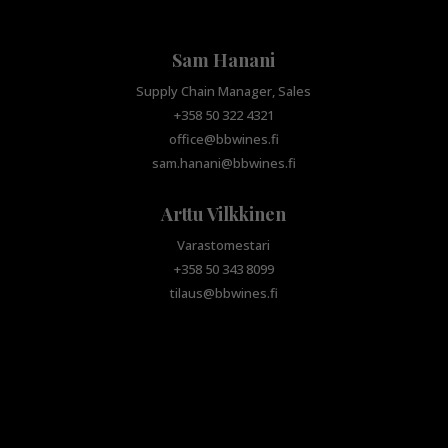
Sam Hanani
Supply Chain Manager, Sales
+358 50 322 4321
office@bbwines.fi
sam.hanani@bbwines.fi
Arttu Vilkkinen
Varastomestari
+358 50 343 8099
tilaus@bbwines.fi