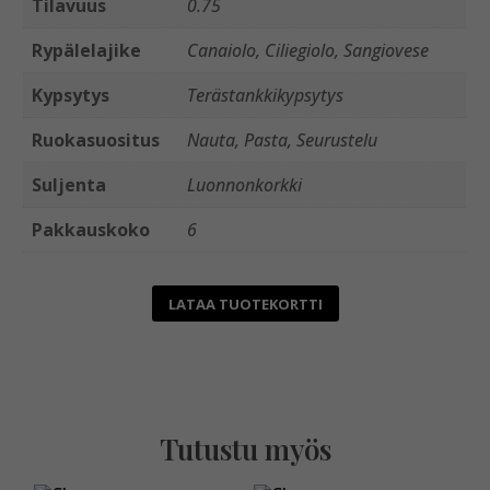
Tilavuus
0.75
Rypälelajike
Canaiolo, Ciliegiolo, Sangiovese
Kypsytys
Terästankkikypsytys
Ruokasuositus
Nauta, Pasta, Seurustelu
Suljenta
Luonnonkorkki
Pakkauskoko
6
LATAA TUOTEKORTTI
Tutustu myös