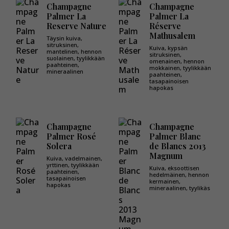
Champagne
Champagne
Palmer La
Palmer La
Reserve Nature
Réserve
Mathusalem
Täysin kuiva,
sitruksinen,
Kuiva, kypsän
mantelinen, hennon
sitruksinen,
suolainen, tyylikkään
omenainen, hennon
paahteinen,
mokkainen, tyylikkään
mineraalinen
paahteinen,
tasapainoisen
hapokas
Champagne
Champagne
Palmer Rosé
Palmer Blanc
Solera
de Blancs 2013
Magnum
Kuiva, vadelmainen,
yrttinen, tyylikkään
Kuiva, eksoottisen
paahteinen,
hedelmäinen, hennon
tasapainoisen
kermainen,
hapokas
mineraalinen, tyylikäs