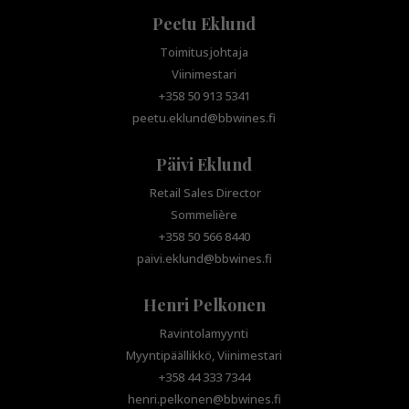
Peetu Eklund
Toimitusjohtaja
Viinimestari
+358 50 913 5341
peetu.eklund@bbwines.fi
Päivi Eklund
Retail Sales Director
Sommelière
+358 50 566 8440
paivi.eklund@bbwines.fi
Henri Pelkonen
Ravintolamyynti
Myyntipäällikkö, Viinimestari
+358 44 333 7344
henri.pelkonen@bbwines.fi