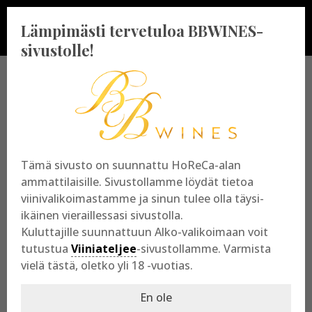
Lämpimästi tervetuloa BBWINES-
sivustolle!
BBWINES OY
Vajossuonkatu 10
Tämä sivusto on suunnattu HoReCa-alan
20360 Turku
ammattilaisille. Sivustollamme löydät tietoa
y-tunnus: 2009865-8
viinivalikoimastamme ja sinun tulee olla täysi-
ikäinen vieraillessasi sivustolla.
Kuluttajille suunnattuun Alko-valikoimaan voit
tutustua
Viiniateljee
-sivustollamme. Varmista
vielä tästä, oletko yli 18 -vuotias.
En ole