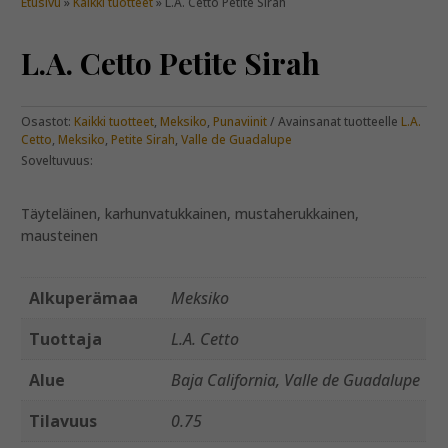
Etusivu
»
Kaikki tuotteet
» L.A. Cetto Petite Sirah
L.A. Cetto Petite Sirah
Osastot:
Kaikki tuotteet
,
Meksiko
,
Punaviinit
Avainsanat tuotteelle
L.A.
Cetto
,
Meksiko
,
Petite Sirah
,
Valle de Guadalupe
Soveltuvuus:
Täyteläinen, karhunvatukkainen, mustaherukkainen,
mausteinen
Alkuperämaa
Meksiko
Tuottaja
L.A. Cetto
Alue
Baja California, Valle de Guadalupe
Tilavuus
0.75