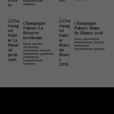
tasapainoisen
hapokas
Champagne
Champagne
Palmer La
Palmer Blanc
Réserve
de Blancs 2018
Jeroboam
Kuiva, eksoottisen
hedelmäinen, hennon
Kuiva, kypsän
kermainen,
sitruksinen,
mineraalinen, tyylikäs
omenainen, hennon
mokkainen, tyylikkään
paahteinen,
tasapainoisen
hapokas