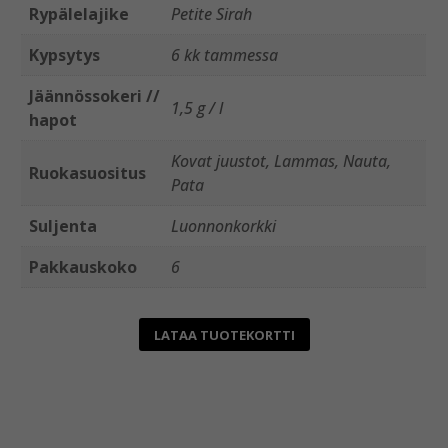
Rypälelajike
Petite Sirah
Kypsytys
6 kk tammessa
Jäännössokeri //
1,5 g / l
hapot
Kovat juustot, Lammas, Nauta,
Ruokasuositus
Pata
Suljenta
Luonnonkorkki
Pakkauskoko
6
LATAA TUOTEKORTTI