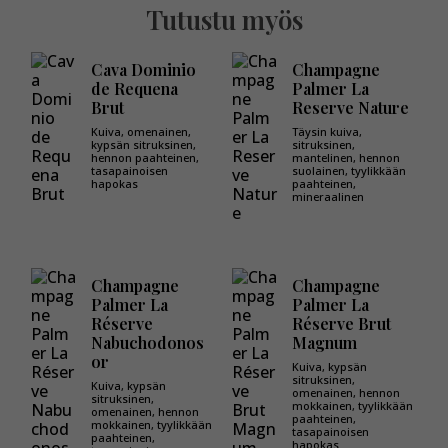
Tutustu myös
Cava Dominio
Champagne
de Requena
Palmer La
Brut
Reserve Nature
Kuiva, omenainen,
Täysin kuiva,
kypsän sitruksinen,
sitruksinen,
hennon paahteinen,
mantelinen, hennon
tasapainoisen
suolainen, tyylikkään
hapokas
paahteinen,
mineraalinen
Champagne
Champagne
Palmer La
Palmer La
Réserve
Réserve Brut
Nabuchodonos
Magnum
or
Kuiva, kypsän
sitruksinen,
Kuiva, kypsän
omenainen, hennon
sitruksinen,
mokkainen, tyylikkään
omenainen, hennon
paahteinen,
mokkainen, tyylikkään
tasapainoisen
paahteinen,
hapokas