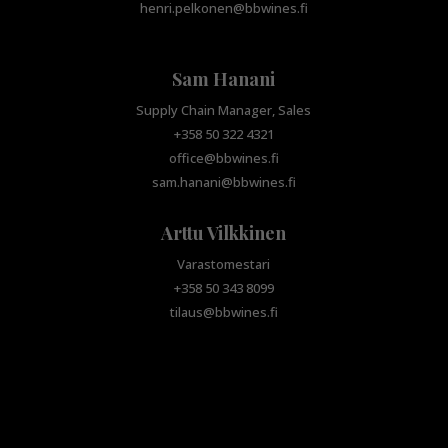
henri.pelkonen@bbwines.fi
Sam Hanani
Supply Chain Manager, Sales
+358 50 322 4321
office@bbwines.fi
sam.hanani@bbwines.fi
Arttu Vilkkinen
Varastomestari
+358 50 343 8099
tilaus@bbwines.fi