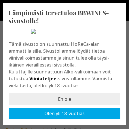
Lämpimästi tervetuloa BBWINES-
sivustolle!
BBWINES OY
Tämä sivusto on suunnattu HoReCa-alan
ammattilaisille. Sivustollamme löydät tietoa
viinivalikoimastamme ja sinun tulee olla täysi-
Vajossuonkatu 10
ikäinen vieraillessasi sivustolla.
20360 Turku
Kuluttajille suunnattuun Alko-valikoimaan voit
y-tunnus: 2009865-8
tutustua
Viiniateljee
-sivustollamme. Varmista
vielä tästä, oletko yli 18 -vuotias.
En ole
Olen yli 18-vuotias