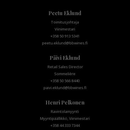
Peetu Eklund
Toimitusjohtaja
Viinimestari
+358 50 913 5341
peetu.eklund@bbwines.fi
Päivi Eklund
Retail Sales Director
Sommelière
+358 50 566 8440
paivi.eklund@bbwines.fi
Henri Pelkonen
Ravintolamyynti
Myyntipäällikkö, Viinimestari
+358 44 333 7344