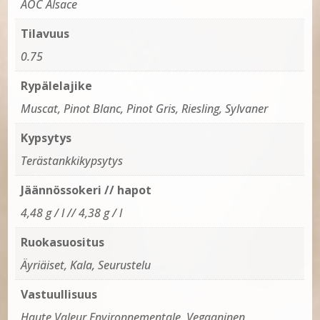
AOC Alsace
Tilavuus
0.75
Rypälelajike
Muscat, Pinot Blanc, Pinot Gris, Riesling, Sylvaner
Kypsytys
Terästankkikypsytys
Jäännössokeri // hapot
4,48 g / l // 4,38 g / l
Ruokasuositus
Äyriäiset, Kala, Seurustelu
Vastuullisuus
Haute Valeur Environnementale, Vegaaninen