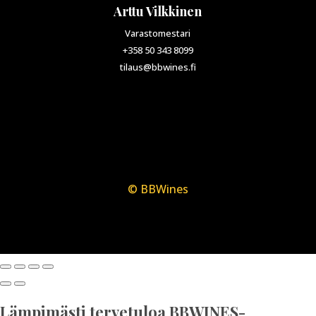
Arttu Vilkkinen
Varastomestari
+358 50 343 8099
tilaus@bbwines.fi
© BBWines
Lämpimästi tervetuloa BBWINES-