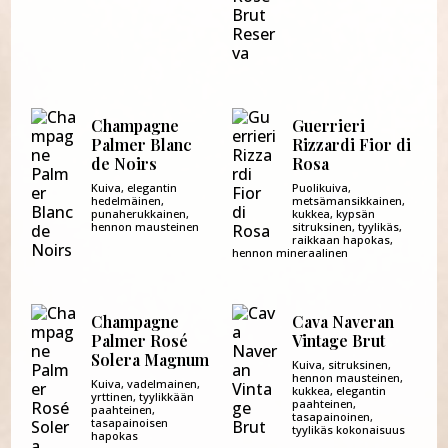
Champagne
Guerrieri
Palmer Blanc
Rizzardi Fior di
de Noirs
Rosa
Kuiva, elegantin
Puolikuiva,
hedelmäinen,
metsämansikkainen,
punaherukkainen,
kukkea, kypsän
hennon mausteinen
sitruksinen, tyylikäs,
raikkaan hapokas,
hennon mineraalinen
Champagne
Cava Naveran
Palmer Rosé
Vintage Brut
Solera Magnum
Kuiva, sitruksinen,
hennon mausteinen,
Kuiva, vadelmainen,
kukkea, elegantin
yrttinen, tyylikkään
paahteinen,
paahteinen,
tasapainoinen,
tasapainoisen
tyylikäs kokonaisuus
hapokas