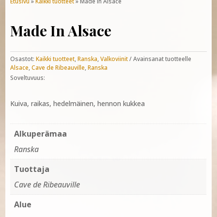
Etusivu
»
Kaikki tuotteet
» Made In Alsace
Made In Alsace
Osastot:
Kaikki tuotteet
,
Ranska
,
Valkoviinit
Avainsanat tuotteelle
Alsace
,
Cave de Ribeauville
,
Ranska
Soveltuvuus:
Kuiva, raikas, hedelmäinen, hennon kukkea
Alkuperämaa
Ranska
Tuottaja
Cave de Ribeauville
Alue