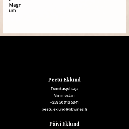
Peetu Eklund
Toimitusjohtaja
Viinimestari
+358 50 913 5341
peetu.eklund@bbwines.fi
Päivi Eklund