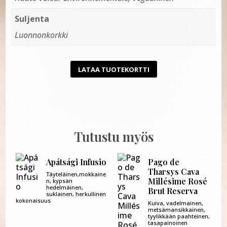
Suljenta
Luonnonkorkki
LATAA TUOTEKORTTI
Tutustu myös
Apátsági Infusio
Pago de
Tharsys Cava
Täyteläinen,mokkaine
Millésime Rosé
n, kypsän
hedelmäinen,
Brut Reserva
suklainen, herkullinen
kokonaisuus
Kuiva, vadelmainen,
metsämansikkainen,
tyylikkään paahteinen,
tasapainoinen