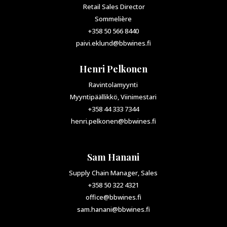
Retail Sales Director
Sommelière
+358 50 566 8440
paivi.eklund@bbwines.fi
Henri Pelkonen
Ravintolamyynti
Myyntipäällikkö, Viinimestari
+358 44 333 7344
henri.pelkonen@bbwines.fi
Sam Hanani
Supply Chain Manager, Sales
+358 50 322 4321
office@bbwines.fi
sam.hanani@bbwines.fi