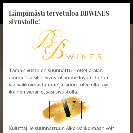
Lämpimästi tervetuloa BBWINES-
sivustolle!
BBWINES OY
Vajossuonkatu 10
Tämä sivusto on suunnattu HoReCa-alan
20360 Turku
ammattilaisille. Sivustollamme löydät tietoa
y-tunnus: 2009865-8
viinivalikoimastamme ja sinun tulee olla täysi-
ikäinen vieraillessasi sivustolla.
Kuluttajille suunnattuun Alko-valikoimaan voit