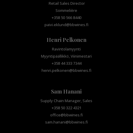
Retail Sales Director
Sommelière
+358 50 566 8440
paivi.eklund@bbwines.fi
Henri Pelkonen
Ravintolamyynti
Myyntipäällikkö, Viinimestari
+358 44 333 7344
henri.pelkonen@bbwines.fi
Sam Hanani
Supply Chain Manager, Sales
+358 50 322 4321
office@bbwines.fi
sam.hanani@bbwines.fi