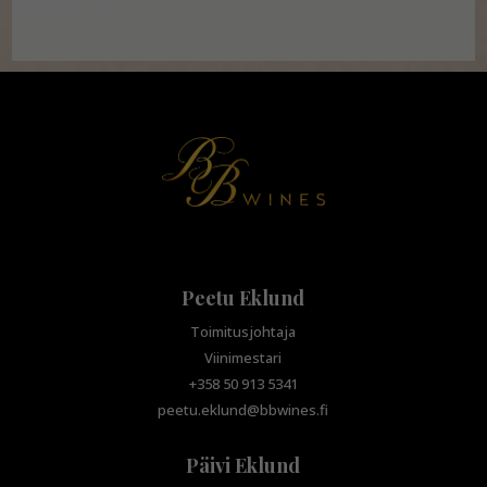
Peetu Eklund
Toimitusjohtaja
Viinimestari
+358 50 913 5341
peetu.eklund@bbwines.fi
Päivi Eklund