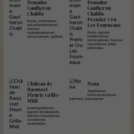
Domaine
Domaine
Gautheron
Gautheron
Chablis
Chablis
Premier Cru
Kuiva, omenainen,
Les Fourneaux
sitrushedelmäinen,
hennon
Kuiva, kypsän
vaaleakukkainen,
hedelmäinen,
mineraalinen, tyylikäs
mineraalinen, hennon
mausteinen, pitkä
jälkimaku
Château de
Nona
Raousset
Täyteläinen,
Fleurie Grille-
tummamarjainen,
pehmeä, mausteinen
Midi
Keskitäyteläinen,
kypsän kirsikkainen,
hennon mausteinen,
orvokkinen,
vivahteikas