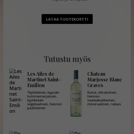
LATAA TUOTEKORTTI
Tutustu myös
Les Ailes de
Chateau
Martinet Saint-
Marjosse Blanc
Emilion
Graves
Täyteläinen, kypsän
Kuiva, sitruksinen,
tummamarjainen,
hennon
tyylikkään
vaaleakukkainen,
vegetaalinen, hennon
mineraalinen, raikas
paahteinen