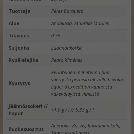
Tuottaja
Pérez Barquero
Alue
Andalucia, Montilla-Moriles
Tilavuus
0.75
Suljenta
Luonnonkorkki
Rypälelajike
Pedro Ximénez
Perinteinen menetelmä fino -
sherrystä peräisin olevalla hiivalla;
Kypsytys
liquer d’expedition vanhoista
väkevöidyistä viineistä
Jäännössokeri //
<1,0 g / l // 5,33 g / l
hapot
Aperitiivi, Kasvis, Rasvainen kala,
Ruokasuositus
Tapas ja antipasti