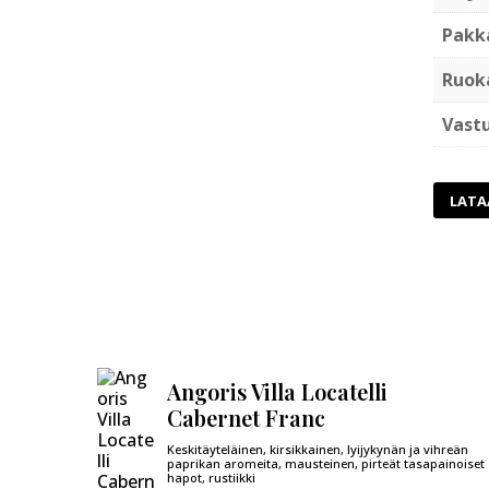
Pakk
Ruok
Vastu
LATA
Angoris Villa Locatelli
Cabernet Franc
Keskitäyteläinen, kirsikkainen, lyijykynän ja vihreän
paprikan aromeita, mausteinen, pirteät tasapainoiset
hapot, rustiikki