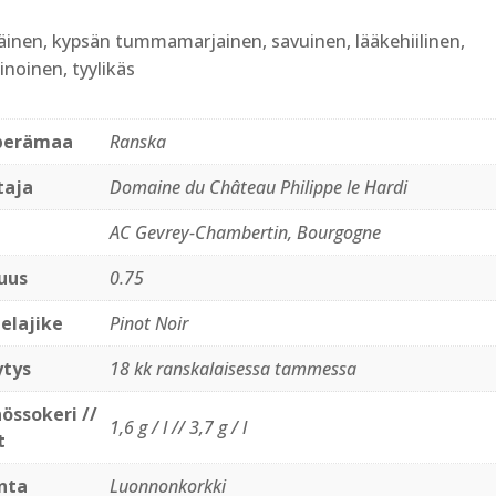
äinen, kypsän tummamarjainen, savuinen, lääkehiilinen,
inoinen, tyylikäs
perämaa
Ranska
taja
Domaine du Château Philippe le Hardi
AC Gevrey-Chambertin, Bourgogne
uus
0.75
elajike
Pinot Noir
ytys
18 kk ranskalaisessa tammessa
össokeri //
1,6 g / l // 3,7 g / l
t
nta
Luonnonkorkki