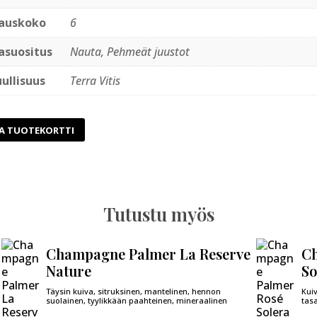
auskoko
6
asuositus
Nauta, Pehmeät juustot
ullisuus
Terra Vitis
A TUOTEKORTTI
Tutustu myös
Champagne Palmer La Reserve
Ch
Nature
So
Täysin kuiva, sitruksinen, mantelinen, hennon
Kuiv
suolainen, tyylikkään paahteinen, mineraalinen
tas