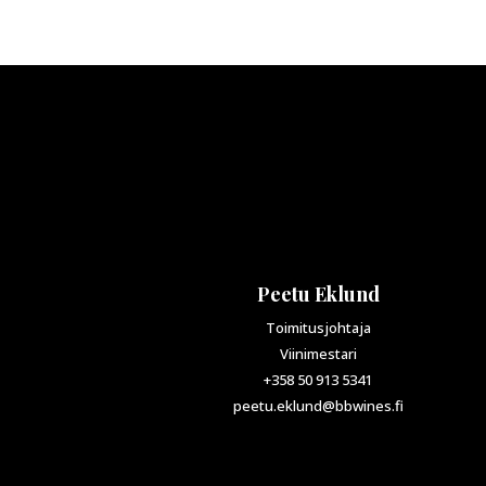
Peetu Eklund
Toimitusjohtaja
Viinimestari
+358 50 913 5341
peetu.eklund@bbwines.fi