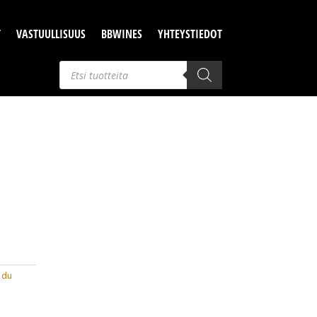
T
VASTUULLISUUS
BBWINES
YHTEYSTIEDOT
Products
search
 du