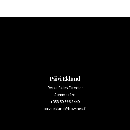
Päivi Eklund
Retail Sales Director
Sommelière
+358 50 566 8440
paivi.eklund@bbwines.fi