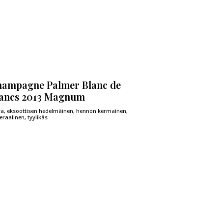
ampagne Palmer Blanc de
ancs 2013 Magnum
va, eksoottisen hedelmäinen, hennon kermainen,
raalinen, tyylikäs