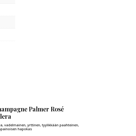
ampagne Palmer Rosé
lera
a, vadelmainen, yrttinen, tyylikkään paahteinen,
apainoisen hapokas