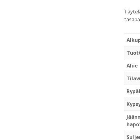
Täytel
tasapa
Alku
Tuot
Alue
Tilav
Rypäl
Kyps
Jäänn
hapo
Sulje