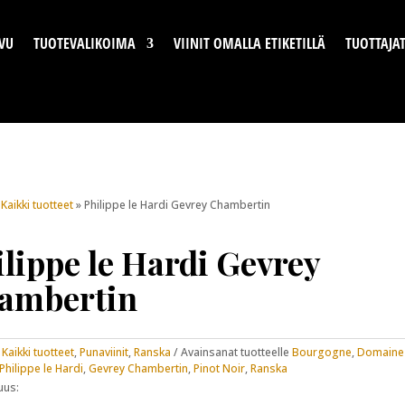
VU
TUOTEVALIKOIMA
VIINIT OMALLA ETIKETILLÄ
TUOTTAJA
»
Kaikki tuotteet
» Philippe le Hardi Gevrey Chambertin
lippe le Hardi Gevrey
ambertin
:
Kaikki tuotteet
,
Punaviinit
,
Ranska
Avainsanat tuotteelle
Bourgogne
,
Domaine
Philippe le Hardi
,
Gevrey Chambertin
,
Pinot Noir
,
Ranska
uus: