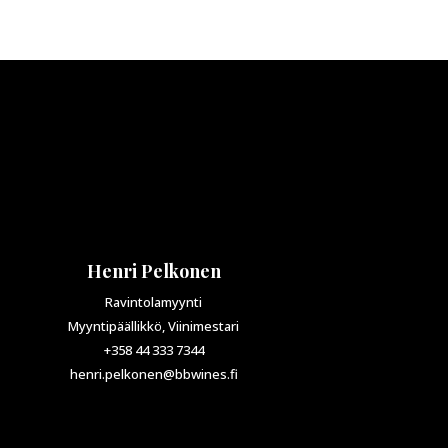
Henri Pelkonen
Ravintolamyynti
Myyntipäällikkö, Viinimestari
+358 44 333 7344
henri.pelkonen@bbwines.fi