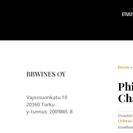
ETUSI
Etusivu
BBWINES OY
Phi
Ch
Vajossuonkatu 10
20360 Turku
y-tunnus: 2009865-8
Osastot
Château 
Soveltuv