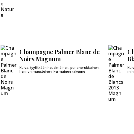
Champagne Palmer Blanc de
Ch
Noirs Magnum
Bl
Kuiva, tyylikkään hedelmäinen, punaherukkainen,
Kui
hennon mausteinen, kermainen rakenne
mine