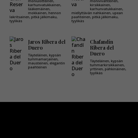
moniulotteinen,
monivivahteinen,
karhunvatukkainen,
kirsikkainen,
lääkemäinen,
karhunvatukkainen,
mokkainen, hennon
miellyttävän nahkainen, upean
lakritsainen, pitkä jälkimaku,
paahteinen, pitkä jälkimaku,
tyylikäs
tyylikäs
Jaros Ribera del
Chafandín
Duero
Ribera del
Duero
Täyteläinen, kypsän
tummamarjainen,
Täyteläinen, kypsän
mausteinen, elegantin
tummarkirsikkainen,
paahteinen
yrttinen, pähkinäinen,
tyylikäs