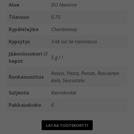
Alue
DO Navarra
Tilavuus
0.75
Rypälelajike
Chardonnay
Kypsytys
3 kk sur lie tammessa
Jäännössokeri //
5 g / l
hapot
Kasvis, Pasta, Porsas, Rasvainen
Ruokasuositus
kala, Seurustelu
Suljenta
Kierrekorkki
Pakkauskoko
6
LATAA TUOTEKORTTI