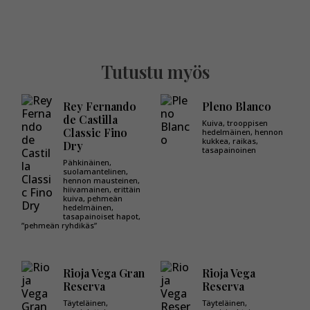
Tutustu myös
Rey Fernando
Pleno Blanco
de Castilla
Kuiva, trooppisen
Classic Fino
hedelmäinen, hennon
kukkea, raikas,
Dry
tasapainoinen
Pähkinäinen,
suolamantelinen,
hennon mausteinen,
hiivamainen, erittäin
kuiva, pehmeän
hedelmäinen,
tasapainoiset hapot,
”pehmeän ryhdikäs”
Rioja Vega Gran
Rioja Vega
Reserva
Reserva
Täyteläinen,
Täyteläinen,