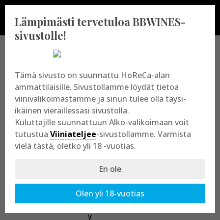
Lämpimästi tervetuloa BBWINES-
sivustolle!
BBWINES OY
Tämä sivusto on suunnattu HoReCa-alan
ammattilaisille. Sivustollamme löydät tietoa
viinivalikoimastamme ja sinun tulee olla täysi-
Vajossuonkatu 10
ikäinen vieraillessasi sivustolla.
20360 Turku
Kuluttajille suunnattuun Alko-valikoimaan voit
y-tunnus: 2009865-8
tutustua
Viiniateljee
-sivustollamme. Varmista
vielä tästä, oletko yli 18 -vuotias.
En ole
Olen yli 18-vuotias