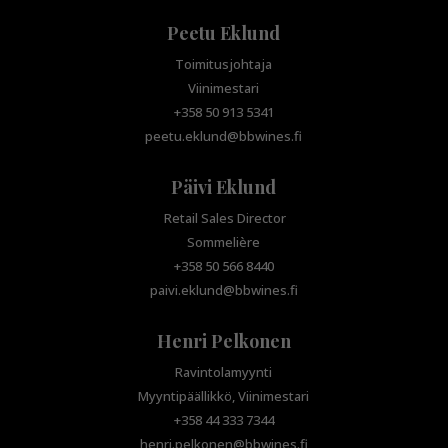
Peetu Eklund
Toimitusjohtaja
Viinimestari
+358 50 913 5341
peetu.eklund@bbwines.fi
Päivi Eklund
Retail Sales Director
Sommelière
+358 50 566 8440
paivi.eklund@bbwines.fi
Henri Pelkonen
Ravintolamyynti
Myyntipäällikkö, Viinimestari
+358 44 333 7344
henri.pelkonen@bbwines.fi