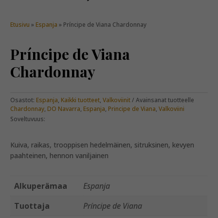
Etusivu
»
Espanja
» Príncipe de Viana Chardonnay
Príncipe de Viana
Chardonnay
Osastot:
Espanja
,
Kaikki tuotteet
,
Valkoviinit
Avainsanat tuotteelle
Chardonnay
,
DO Navarra
,
Espanja
,
Principe de Viana
,
Valkoviini
Soveltuvuus:
Kuiva, raikas, trooppisen hedelmäinen, sitruksinen, kevyen
paahteinen, hennon vaniljainen
Alkuperämaa
Espanja
Tuottaja
Príncipe de Viana