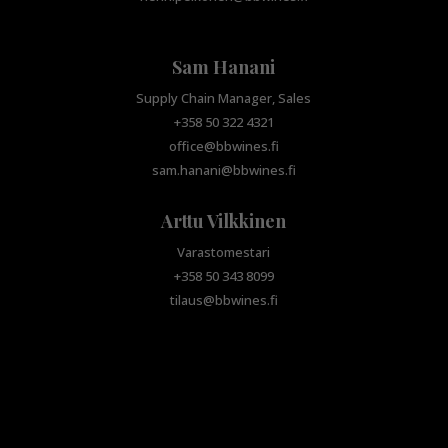
Sam Hanani
Supply Chain Manager, Sales
+358 50 322 4321
office@bbwines.fi
sam.hanani@bbwines.fi
Arttu Vilkkinen
Varastomestari
+358 50 343 8099
tilaus@bbwines.fi