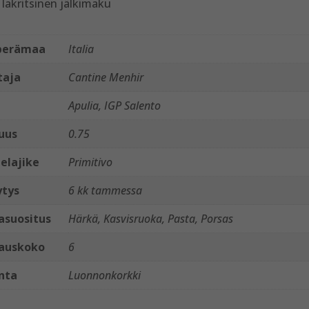
ä lakritsinen jälkimaku
perämaa
Italia
taja
Cantine Menhir
Apulia, IGP Salento
uus
0.75
elajike
Primitivo
ytys
6 kk tammessa
asuositus
Härkä, Kasvisruoka, Pasta, Porsas
auskoko
6
nta
Luonnonkorkki