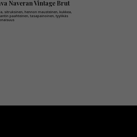
va Naveran Vintage Brut
va, sitruksinen, hennon mausteinen, kukkea,
antin paahteinen, tasapainoinen, tyylikäs
onaisuus