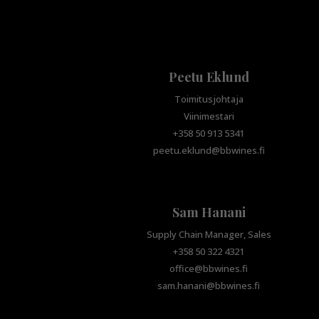
Peetu Eklund
Toimitusjohtaja
Viinimestari
+358 50 913 5341
peetu.eklund@bbwines.fi
Sam Hanani
Supply Chain Manager, Sales
+358 50 322 4321
office@bbwines.fi
sam.hanani@bbwines.fi