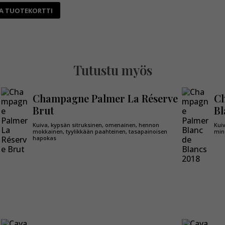
A TUOTEKORTTI
Tutustu myös
Champagne Palmer La Réserve
Ch
Brut
Bl
Kuiva, kypsän sitruksinen, omenainen, hennon
Kui
mokkainen, tyylikkään paahteinen, tasapainoisen
mine
hapokas