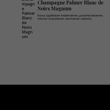
Champagne Palmer Blanc de
Noirs Magnum
Kuiva, tyylikkään hedelmäinen, punaherukkainen,
hennon mausteinen, kermainen rakenne