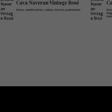
Cava Naveran Vintage Rosé
Ca
Kuiva, vadelmainen, raikas, hennon paahteinen
Kui
eleg
kok