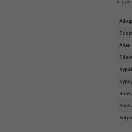
viipyv
Alku
Tuot
Alue
Tilav
Rypäl
Kyps
Ruok
Pakk
Sulje