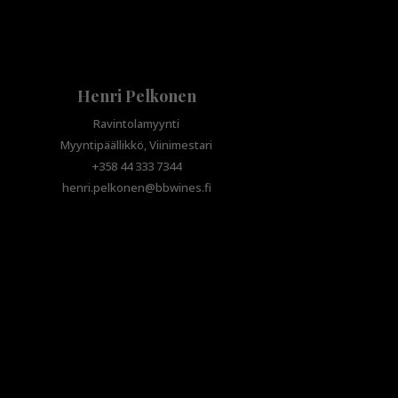
Henri Pelkonen
Ravintolamyynti
Myyntipäällikkö, Viinimestari
+358 44 333 7344
henri.pelkonen@bbwines.fi