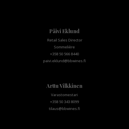
Päivi Eklund
Retail Sales Director
Sommelière
+358 50 566 8440
paivi.eklund@bbwines.fi
Arttu Vilkkinen
Varastomestari
+358 50 343 8099
tilaus@bbwines.fi