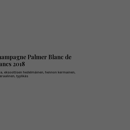
ampagne Palmer Blanc de
ancs 2018
va, eksoottisen hedelmäinen, hennon kermainen,
raalinen, tyylikäs