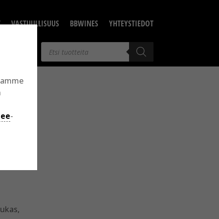
T
VASTUULLISUUS
BBWINES
YHTEYSTIEDOT
Products
search
llamme
n
jee
-
aukas,