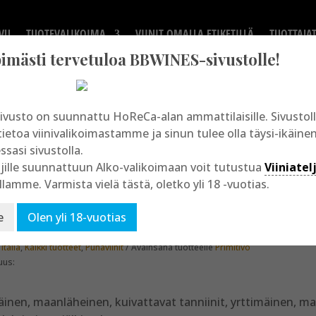
VU
TUOTEVALIKOIMA
VIINIT OMALLA ETIKETILLÄ
TUOTTAJA
mästi tervetuloa BBWINES-sivustolle!
ivusto on suunnattu HoReCa-alan ammattilaisille. Sivusto
tietoa viinivalikoimastamme ja sinun tulee olla täysi-ikäine
essasi sivustolla.
»
Kaikki tuotteet
» Quota 29 Primitivo
jille suunnattuun Alko-valikoimaan voit tutustua
Viiniatel
llamme. Varmista vielä tästä, oletko yli 18 -vuotias.
ota 29 Primitivo
e
Olen yli 18-vuotias
:
Italia
,
Kaikki tuotteet
,
Punaviinit
Avainsana tuotteelle
Primitivo
uus:
äinen, maanläheinen, kuivattavat tanniinit, yrttimäinen, m