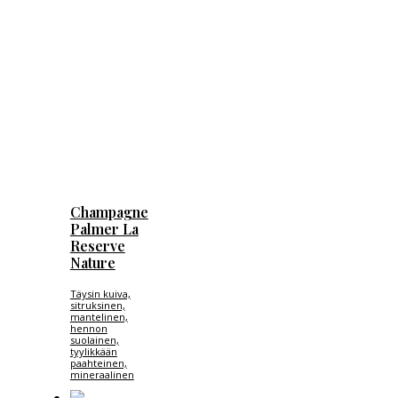
Champagne
Palmer La
Reserve
Nature
Täysin kuiva,
sitruksinen,
mantelinen,
hennon
suolainen,
tyylikkään
paahteinen,
mineraalinen