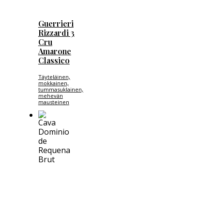
Guerrieri
Rizzardi 3
Cru
Amarone
Classico
Täyteläinen,
mokkainen,
tummasuklainen,
mehevän
mausteinen