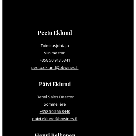
Peetu Eklund
Toimitusjohtaja
Viinimestari
+358 50 913 5341
peetu.eklund@bbwines.fi
Päivi Eklund
Retail Sales Director
Sommelière
+358 50 566 8440
paivi.eklund@bbwines.fi
Henri Pelkonen