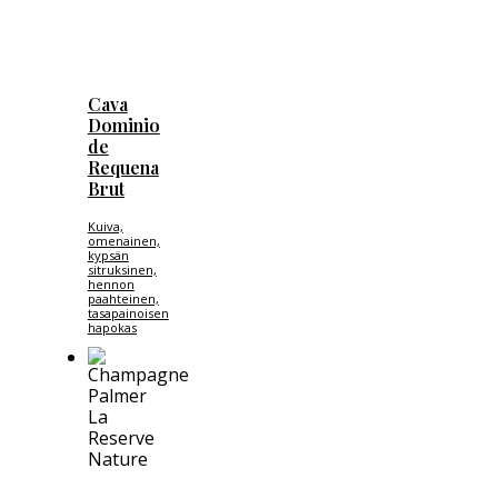
Cava
Dominio
de
Requena
Brut
Kuiva,
omenainen,
kypsän
sitruksinen,
hennon
paahteinen,
tasapainoisen
hapokas