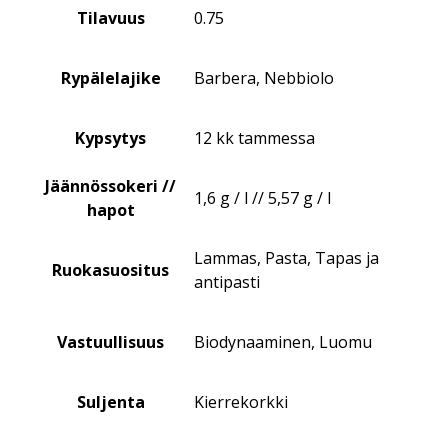
Tilavuus
0.75
Rypälelajike
Barbera, Nebbiolo
Kypsytys
12 kk tammessa
Jäännössokeri //
1,6 g / l // 5,57 g / l
hapot
Lammas, Pasta, Tapas ja
Ruokasuositus
antipasti
Vastuullisuus
Biodynaaminen, Luomu
Suljenta
Kierrekorkki