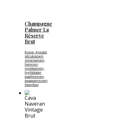
Champagne
Palmer La
Réserve
Brut
Kuiva, kypsän
sitruksinen,
omenainen,
hennon
mokkainen,
tyylikkään
paahteinen,
tasapainoisen
hapokas