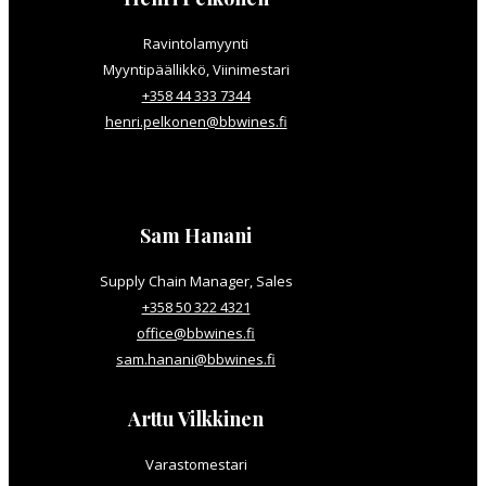
Ravintolamyynti
Myyntipäällikkö, Viinimestari
+358 44 333 7344
henri.pelkonen@bbwines.fi
Sam Hanani
Supply Chain Manager, Sales
+358 50 322 4321
office@bbwines.fi
sam.hanani@bbwines.fi
Arttu Vilkkinen
Varastomestari