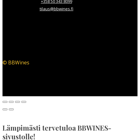
+358 50 343 8099
tilaus@bbwines.fi
© BBWines
Lämpimästi tervetuloa BBWINES-
sivustolle!