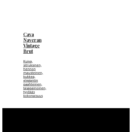
Cava
Naveran
Vintage
Brut
Kuiva,
sitruksinen,
hennon
mausteinen,
kukkea,
elegantin
paahteinen,
tasapainoinen,
tyylikäs
kokonaisuus