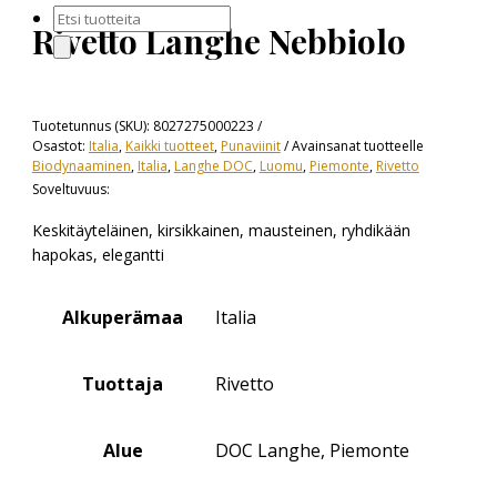
Products
Rivetto Langhe Nebbiolo
search
Tuotetunnus (SKU):
8027275000223
Osastot:
Italia
,
Kaikki tuotteet
,
Punaviinit
Avainsanat tuotteelle
Biodynaaminen
,
Italia
,
Langhe DOC
,
Luomu
,
Piemonte
,
Rivetto
Soveltuvuus:
Keskitäyteläinen, kirsikkainen, mausteinen, ryhdikään
hapokas, elegantti
Alkuperämaa
Italia
Tuottaja
Rivetto
Alue
DOC Langhe, Piemonte