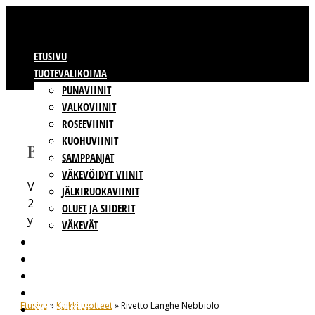
ETUSIVU
TUOTEVALIKOIMA
PUNAVIINIT
VALKOVIINIT
ROSEEVIINIT
KUOHUVIINIT
BBWINES OY
SAMPPANJAT
VÄKEVÖIDYT VIINIT
Vajossuonkatu 10
JÄLKIRUOKAVIINIT
20360 Turku
OLUET JA SIIDERIT
y-tunnus: 2009865-8
VÄKEVÄT
VIINIT OMALLA ETIKETILLÄ
TUOTTAJAT
VASTUULLISUUS
BBWINES
Etusivu
»
Kaikki tuotteet
» Rivetto Langhe Nebbiolo
YHTEYSTIEDOT