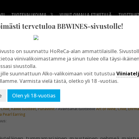
VU
TUOTEVALIKOIMA
VIINIT OMALLA ETIKETILLÄ
TUOTTAJA
mästi tervetuloa BBWINES-sivustolle!
ivusto on suunnattu HoReCa-alan ammattilaisille. Sivusto
tietoa viinivalikoimastamme ja sinun tulee olla täysi-ikäine
essasi sivustolla.
»
Kaikki tuotteet
» The Girl with a Pearl Earring
jille suunnattuun Alko-valikoimaan voit tutustua
Viiniatel
llamme. Varmista vielä tästä, oletko yli 18 -vuotias.
 Girl with a Pearl Earring
e
Olen yli 18-vuotias
:
Chile
,
Kaikki tuotteet
,
Punaviinit
Avainsanat tuotteelle
Art of Wine
,
Chile
,
Ehrm
 a Pearl Earring
uus:
äyteläinen, tummamarjainen, mausteinen, pehmeä, maistu