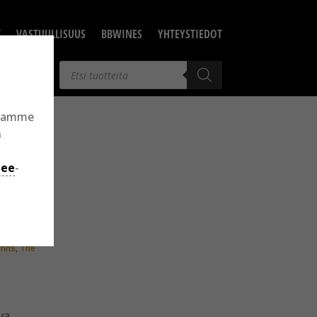
T
VASTUULLISUUS
BBWINES
YHTEYSTIEDOT
Products
search
llamme
n
jee
-
anns
,
The
va