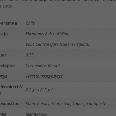
aisuus
perämaa
Chile
taja
Ehrmanns & Art of Wine
Valle Central (fare trade -sertifioitu)
uus
0.75
elajike
Carménère, Merlot
ytys
Terästankkikypsytys
össokeri //
2,2 g / l // 5 g / l
t
asuositus
Kana, Porsas, Seurustelu, Tapas ja antipasti
nta
Kierrekorkki