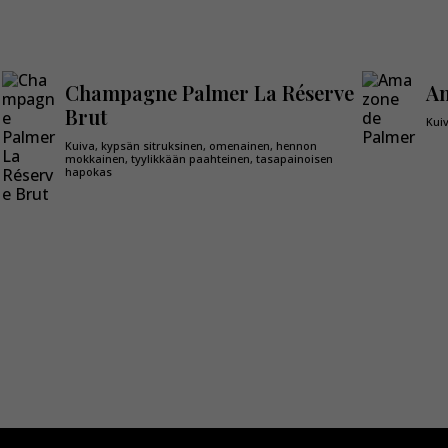
Champagne Palmer La Réserve
Am
Brut
Kuiv
Kuiva, kypsän sitruksinen, omenainen, hennon
mokkainen, tyylikkään paahteinen, tasapainoisen
hapokas