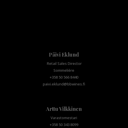
Päivi Eklund
Retail Sales Director
Sommelière
+358 50 566 8440
paivi.eklund@bbwines.fi
Arttu Vilkkinen
Varastomestari
+358 50 343 8099