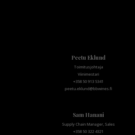
Peetu Eklund
Toimitusjohtaja
Viinimestari
+358 50 913 5341
peetu.eklund@bbwines.fi
Sam Hanani
Supply Chain Manager, Sales
+358 50 322 4321