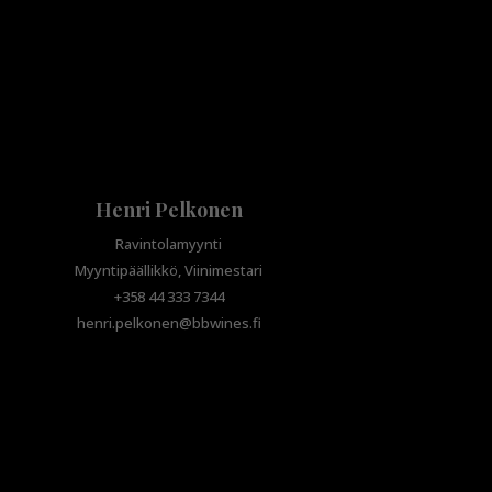
Henri Pelkonen
Ravintolamyynti
Myyntipäällikkö, Viinimestari
+358 44 333 7344
henri.pelkonen@bbwines.fi