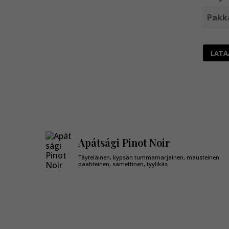
Pakk
LATA
Apátsági Pinot Noir
Täyteläinen, kypsän tummamarjainen, mausteinen
paahteinen, samettinen, tyylikäs