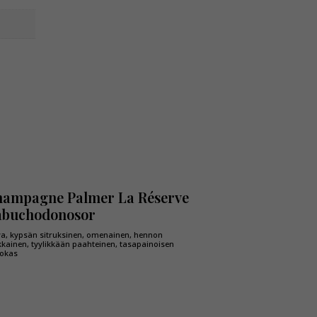
ampagne Palmer La Réserve
abuchodonosor
va, kypsän sitruksinen, omenainen, hennon
kainen, tyylikkään paahteinen, tasapainoisen
okas