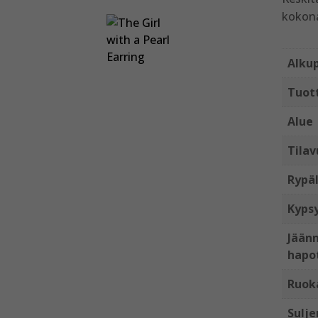
kokon
Alku
Tuot
Alue
Tilav
Rypäl
Kyps
Jäänn
hapo
Ruok
Sulje