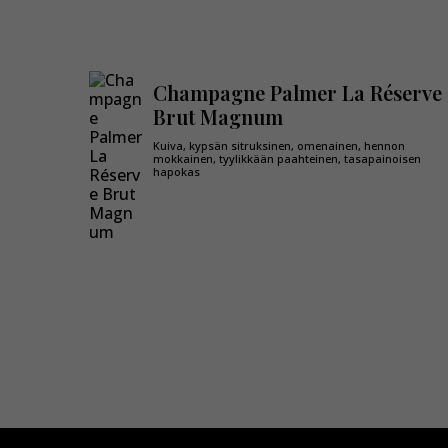
Champagne Palmer La Réserve
Brut Magnum
Kuiva, kypsän sitruksinen, omenainen, hennon
mokkainen, tyylikkään paahteinen, tasapainoisen
hapokas