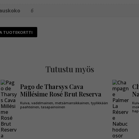
auskoko
6
A TUOTEKORTTI
Tutustu myös
Pago de Tharsys Cava
Ch
Millésime Rosé Brut Reserva
N
Kuiva, vadelmainen, metsämansikkainen, tyylikkään
Kui
paahteinen, tasapainoinen
mok
hap