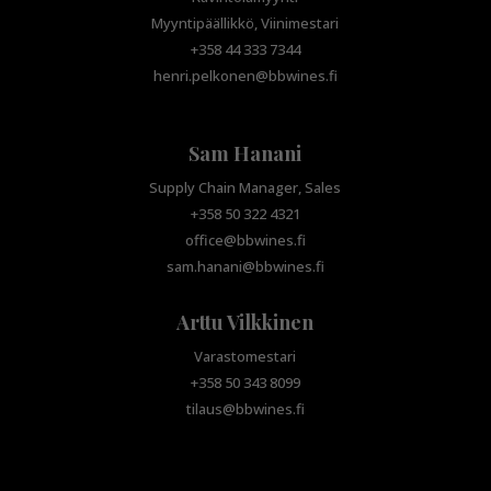
Myyntipäällikkö, Viinimestari
+358 44 333 7344
henri.pelkonen@bbwines.fi
Sam Hanani
Supply Chain Manager, Sales
+358 50 322 4321
office@bbwines.fi
sam.hanani@bbwines.fi
Arttu Vilkkinen
Varastomestari
+358 50 343 8099
tilaus@bbwines.fi