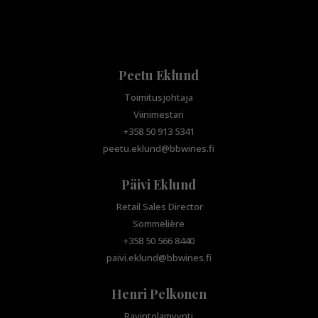
Peetu Eklund
Toimitusjohtaja
Viinimestari
+358 50 913 5341
peetu.eklund@bbwines.fi
Päivi Eklund
Retail Sales Director
Sommelière
+358 50 566 8440
paivi.eklund@bbwines.fi
Henri Pelkonen
Ravintolamyynti