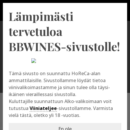
Lämpimästi
tervetuloa
BBWINES-sivustolle!
Tuotevalikoimamme
Tämä sivusto on suunnattu HoReCa-alan
ammattilaisille. Sivustollamme löydät tietoa
viinivalikoimastamme ja sinun tulee olla täysi-
ikäinen vieraillessasi sivustolla.
Kuluttajille suunnattuun Alko-valikoimaan voit
Products
search
tutustua
Viiniateljee
-sivustollamme. Varmista
vielä tästä, oletko yli 18 -vuotias.
En ole