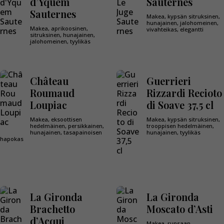
d’Yquem
Sauternes
Sauternes
Makea, kypsän sitruksinen,
hunajainen, jalohomeinen,
Makea, aprikoosinen,
vivahteikas, elegantti
sitruksinen, hunajainen,
jalohomeinen, tyylikäs
Château
Guerrieri
Roumaud
Rizzardi Recioto
Loupiac
di Soave 37,5 cl
Makea, eksoottisen
Makea, kypsän sitruksinen,
hedelmäinen, persikkainen,
trooppisen hedelmäinen,
hunajainen, tasapainoisen
hunajainen, tyylikäs
hapokas
La Gironda
La Gironda
Brachetto
Moscato d’Asti
d’Acqui
Makea, runsaan