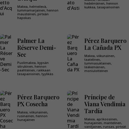
hedelmäinen, hennon
Makea, helmeilevä,
kukkea, tasapainoinen
tummamarjainen, hennon
mausteinen, pirteän
hapokas
Palmer La
Pérez Barquero
Réserve Demi-
La Cañada PX
Sec
Makea, viikunainen,
taatelinen,
Puolimakea, kypsän
tummasuklainen,
sitrukinen, hennon
lääkemäinen,
paahteinen, raikkaan
moniulotteinen
tasapainoinen, tyylikäs
Pérez Barquero
Príncipe de
PX Cosecha
Viana Vendimia
Tardía
Makea, viikunainen,
rusinainen, hennon
Makea, aprikoosinen,
hunajainen
hunajainen, mantelinen,
vaniljainen, runsas, pirteät