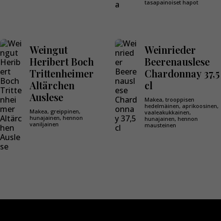
tasapainoiset hapot
Weingut
Weinrieder
Heribert Boch
Beerenauslese
Trittenheimer
Chardonnay 37,5
Altärchen
cl
Auslese
Makea, trooppisen
hedelmäinen, aprikoosinen,
Makea, greippinen,
vaaleakukkainen,
hunajainen, hennon
hunajainen, hennon
vaniljainen
mausteinen