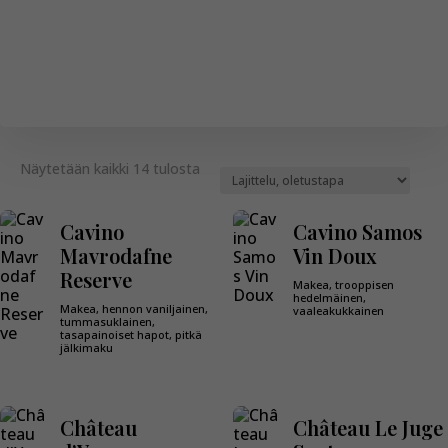
Näytetään kaikki 14 tulosta
Cavino
Cavino Samos
Mavrodafne
Vin Doux
Reserve
Makea, trooppisen
hedelmäinen,
Makea, hennon vaniljainen,
vaaleakukkainen
tummasuklainen,
tasapainoiset hapot, pitkä
jälkimaku
Château
Château Le Juge