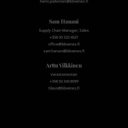
henri.pelkonen@bbwines.fi
Sam Hanani
Supply Chain Manager, Sales
+358 50 322 4321
office@bbwines.fi
sam.hanani@bbwines.fi
Arttu Vilkkinen
Varastomestari
+358 50 343 8099
tilaus@bbwines.fi