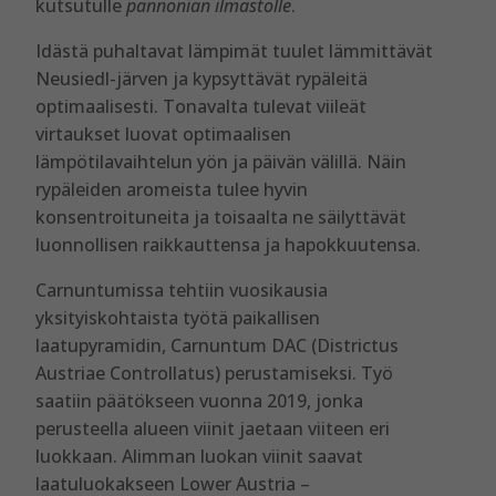
kutsutulle
pannonian ilmastolle
.
Idästä puhaltavat lämpimät tuulet lämmittävät
Neusiedl-järven ja kypsyttävät rypäleitä
optimaalisesti. Tonavalta tulevat viileät
virtaukset luovat optimaalisen
lämpötilavaihtelun yön ja päivän välillä. Näin
rypäleiden aromeista tulee hyvin
konsentroituneita ja toisaalta ne säilyttävät
luonnollisen raikkauttensa ja hapokkuutensa.
Carnuntumissa tehtiin vuosikausia
yksityiskohtaista työtä paikallisen
laatupyramidin, Carnuntum DAC (Districtus
Austriae Controllatus) perustamiseksi. Työ
saatiin päätökseen vuonna 2019, jonka
perusteella alueen viinit jaetaan viiteen eri
luokkaan. Alimman luokan viinit saavat
laatuluokakseen Lower Austria –