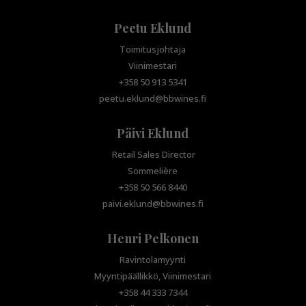
Peetu Eklund
Toimitusjohtaja
Viinimestari
+358 50 913 5341
peetu.eklund@bbwines.fi
Päivi Eklund
Retail Sales Director
Sommelière
+358 50 566 8440
paivi.eklund@bbwines.fi
Henri Pelkonen
Ravintolamyynti
Myyntipäällikkö, Viinimestari
+358 44 333 7344