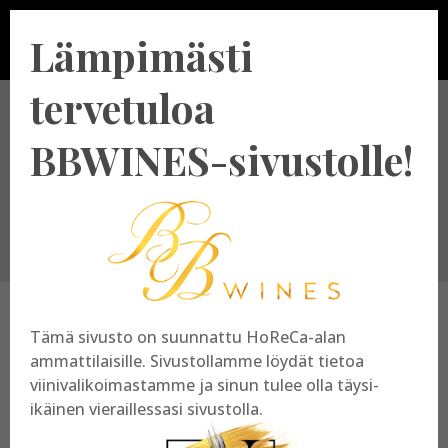
Lämpimästi
tervetuloa
Valitse tuottajamaa
BBWINES-sivustolle!
Tämä sivusto on suunnattu HoReCa-alan
Itävalta – Weingut Netzl
ammattilaisille. Sivustollamme löydät tietoa
viinivalikoimastamme ja sinun tulee olla täysi-
Kategoria:
Itävalta
|
Tuottajat
ikäinen vieraillessasi sivustolla.
Weingut Franz & Christine Netzl tai lyhyesti