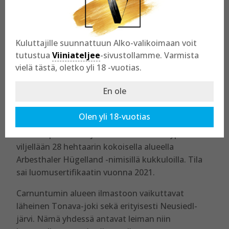
Netzl on perheomisteinen tila, jossa tilan 5. ja 6.
sukupolvi ovat tällä hetkellä vetovastuussa.
Energiaa pulppuava Christina on pääenologi, jolle
Kuluttajille suunnattuun Alko-valikoimaan voit
isä Franz on jättänyt koko ajan enemmän ja
tutustua
Viiniateljee
-sivustollamme. Varmista
enemmän vastuuta. Myös muu perhe on tiiviisti
vielä tästä, oletko yli 18 -vuotias.
mukana tilan toiminnassa.
En ole
Viinitila sijaitsee Göttlesbrunnissa, Carnuntumin
viinialueen sydämessä, Itävallan itäosassa
Olen yli 18-vuotias
Wienin ja Bratislavan välissä. Tilan tuotannosta
70 % on punaviiniä ja 30 % valkoviiniä. Rypäleitä
viljellään 28 hehtaarin kokoisella alueella
Arbesthaler Hügelland -nimisillä kukkuloilla. Tila
sai luomusertifikaatin vuonna 2021.
Carnuntumin alueen ilmastoon vaikuttavat
läheinen Tonava-joki sekä erityisesti Neusiedl-
järvi. Nämä yhdessä antavat leiman niin