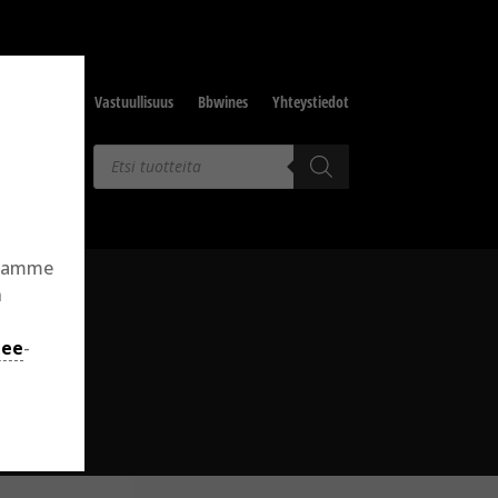
Tuottajat
Vastuullisuus
Bbwines
Yhteystiedot
Products
search
llamme
n
jee
-