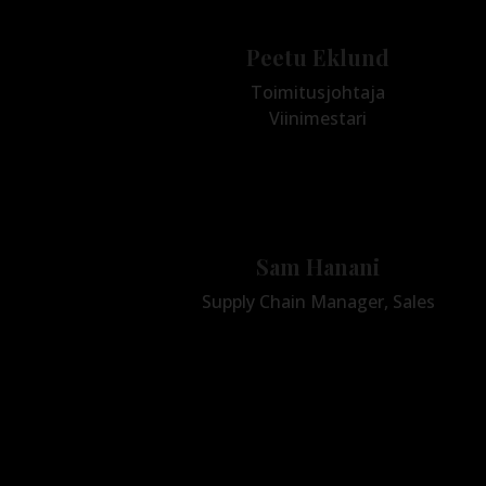
Peetu Eklund
Toimitusjohtaja
Viinimestari
+358 50 913 5341
peetu.eklund@bbwines.fi
Sam Hanani
Supply Chain Manager, Sales
+358 50 322 4321
office@bbwines.fi
sam.hanani@bbwines.fi