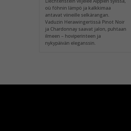
Liechtenstein viljelee Alppien sylissä,
où föhnin lämpö ja kalkkimaa
antavat viineille selkärangan.
Vaduzin Herawingertissä Pinot Noir
ja Chardonnay saavat jalon, puhtaan
ilmeen – hoviperinteen ja
nykypäivän eleganssin.