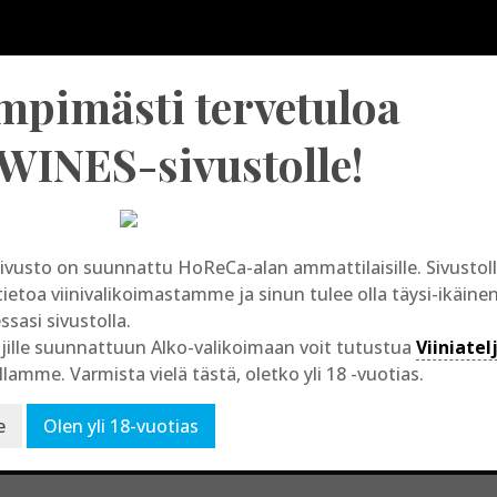
mpimästi tervetuloa
Etusivu
Tuotevalikoima
Viinit omalla etiketillä
WINES-sivustolle!
ivusto on suunnattu HoReCa-alan ammattilaisille. Sivusto
tietoa viinivalikoimastamme ja sinun tulee olla täysi-ikäine
essasi sivustolla.
Liechtenstein
jille suunnattuun Alko-valikoimaan voit tutustua
Viiniatel
llamme. Varmista vielä tästä, oletko yli 18 -vuotias.
e
Olen yli 18-vuotias