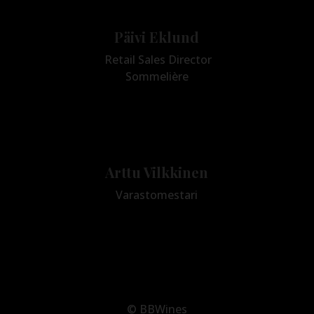
Päivi Eklund
Retail Sales Director
Sommelière
+358 50 566 8440
paivi.eklund@bbwines.fi
Arttu Vilkkinen
Varastomestari
+358 50 343 8099
tilaus@bbwines.fi
© BBWines