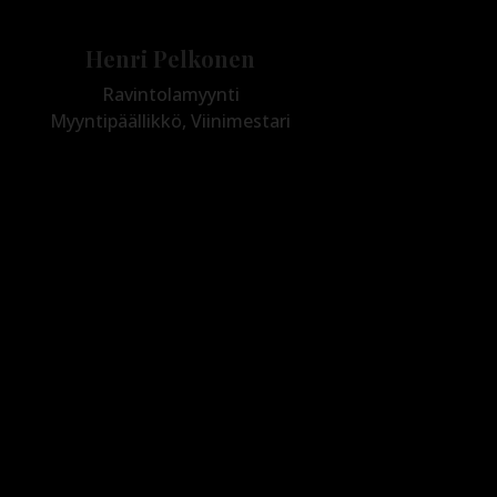
Henri Pelkonen
Ravintolamyynti
Myyntipäällikkö, Viinimestari
+358 44 333 7344
henri.pelkonen@bbwines.fi