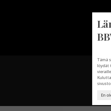
Lä
BB
Tämä s
löydät 
vieraill
Kulutta
sivusto
En ol