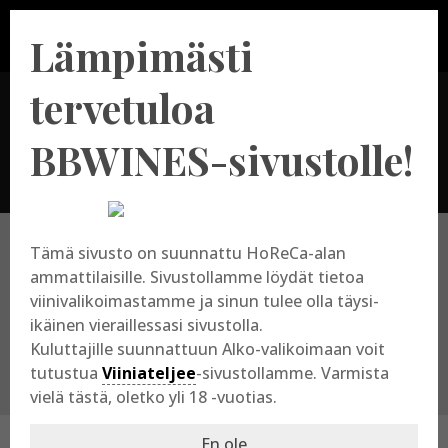
Lämpimästi
tervetuloa
Uusi-Seelanti
BBWINES-sivustolle!
Tämä sivusto on suunnattu HoReCa-alan
Valitse tuottajamaa
ammattilaisille. Sivustollamme löydät tietoa
viinivalikoimastamme ja sinun tulee olla täysi-
ikäinen vieraillessasi sivustolla.
Kuluttajille suunnattuun Alko-valikoimaan voit
tutustua
Viiniateljee
-sivustollamme. Varmista
vielä tästä, oletko yli 18 -vuotias.
En ole