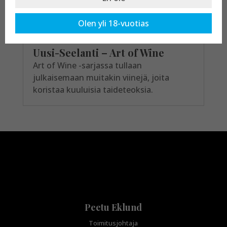
Olen yli 18-vuotias
Uusi-Seelanti – Art of Wine
Art of Wine -sarjassa tullaan
julkaisemaan muitakin viinejä, joita
koristaa kuuluisia taideteoksia.
Peetu Eklund
Toimitusjohtaja