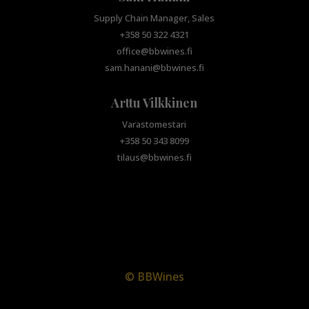
Supply Chain Manager, Sales
+358 50 322 4321
office@bbwines.fi
sam.hanani@bbwines.fi
Arttu Vilkkinen
Varastomestari
+358 50 343 8099
tilaus@bbwines.fi
© BBWines