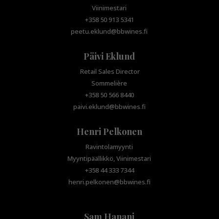
Viinimestari
+358 50 913 5341
peetu.eklund@bbwines.fi
Päivi Eklund
Retail Sales Director
Sommelière
+358 50 566 8440
paivi.eklund@bbwines.fi
Henri Pelkonen
Ravintolamyynti
Myyntipäällikkö, Viinimestari
+358 44 333 7344
henri.pelkonen@bbwines.fi
Sam Hanani