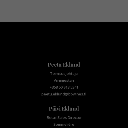
Peetu Eklund
Toimitusjohtaja
Viinimestari
+358 50 913 5341
peetu.eklund@bbwines.fi
Päivi Eklund
Retail Sales Director
Sommelière