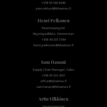
+358 50 566 8440
paivi.eklund@bbwines.fi
Henri Pelkonen
Ravintolamyynti
Myyntipäällikkö, Viinimestari
+358 44 333 7344
henri.pelkonen@bbwines.fi
Sam Hanani
Supply Chain Manager, Sales
+358 50 322 4321
office@bbwines.fi
sam.hanani@bbwines.fi
Arttu Vilkkinen
Varastomestari