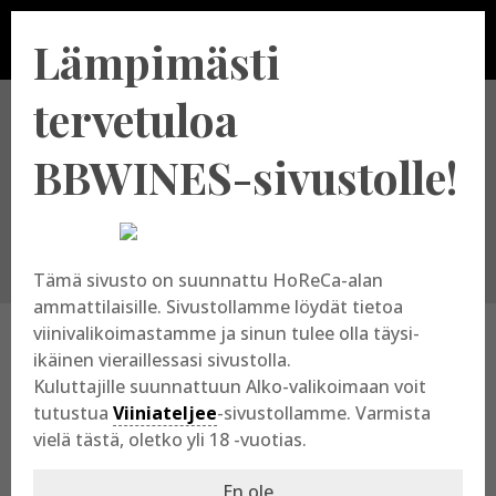
Lämpimästi
tervetuloa
Valitse tuottajamaa
BBWINES-sivustolle!
Tämä sivusto on suunnattu HoReCa-alan
ammattilaisille. Sivustollamme löydät tietoa
viinivalikoimastamme ja sinun tulee olla täysi-
ikäinen vieraillessasi sivustolla.
Portugali – Martha’s Wines and
Kuluttajille suunnattuun Alko-valikoimaan voit
Spirits
tutustua
Viiniateljee
-sivustollamme. Varmista
vielä tästä, oletko yli 18 -vuotias.
Kategoria:
Portugali
|
Tuottajat
En ole