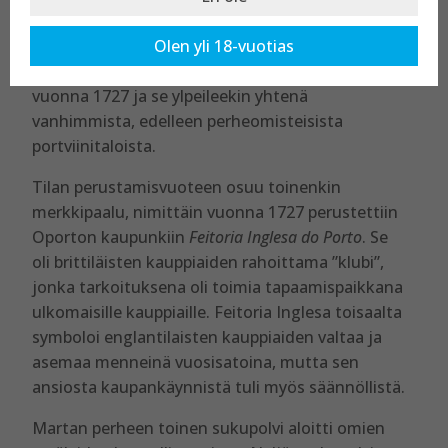
Martha’s Wines and Spirits on dourolainen
Olen yli 18-vuotias
portviinituottaja jo kuudennessa sukupolvessa.
Perheen historia portviinien parissa alkoi jo
vuonna 1727 ja se ylpeileekin yhtenä
vanhimmista, edelleen perheomisteisista
portviinitaloista.
Tilan perustamisvuoteen osuu toinenkin
merkkipaalu, nimittäin vuonna 1727 perustettiin
Oporton kaupunkiin
Feitoria Inglesa do Porto
. Se
oli brittiläisten kauppiaiden rahoittama ”klubi”,
jonka tarkoituksena oli toimia tapaamispaikkana
ulkomaisille kauppiaille. Feitoria Inglesa toisaalta
symboloi englantilaisten kauppiaiden valtaa ja
asemaa menneinä vuosisatoina, mutta sen
ansiosta kaupankäynnistä tuli myös säännöllistä.
Martan perheen toinen sukupolvi aloitti omien