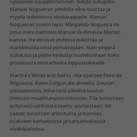
rypäleiden kaupallistamisen. Neljäs sukupolvi
Manuel Nogueiran johdolla alkoi tuottaa ja
myydä bulkkiviiniä viinikauppiaille. Manuel
Nogueiran nuorin lapsi, Margarida Nogueira de
Jesus meni naimisiin Manuel de Almeida Martan
kanssa. He alkoivat yhdessä pullottaa ja
markkinoida omia portviinejään. Näin ympyrä
sulkeutui ja perhe keskittyi huolehtimaan koko
prosessista viinitarhoilta loppuasiakkaille.
Martha’s Wines and Spirits -tila sijaitsee Peso da
Réguassa, Baixo Corgon ala-alueella, Douron
jokilaaksossa, mikä tänä päivänä kuuluu
Unescon maailmanperintölistaan. Tila tunnetaan
erityisesti vanhoista tawny -porteistaan. Ne
saavat vuosittain arvostusta ja kunniaa
osakseen kansallisissa ja kansainvälisissä
viinikilpailuissa.