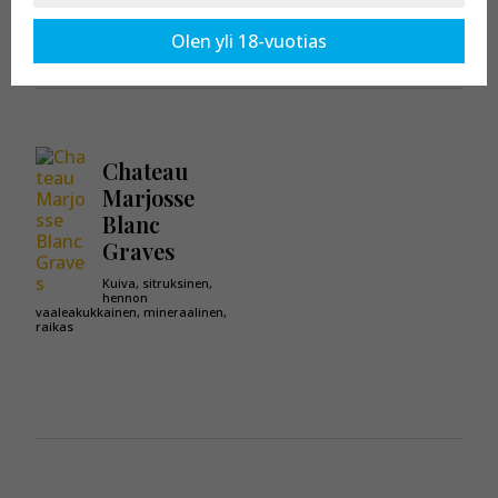
Kaikki tuotteet osastossa:
Château Marjosse
Olen yli 18-vuotias
Chateau
Marjosse
Blanc
Graves
Kuiva, sitruksinen,
hennon
vaaleakukkainen, mineraalinen,
raikas