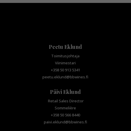
Peetu Eklund
Toimitusjohtaja
Viinimestari
+358 50 913 5341
peetu.eklund@bbwines.fi
Päivi Eklund
Retail Sales Director
Sommelière
+358 50 566 8440
paivi.eklund@bbwines.fi