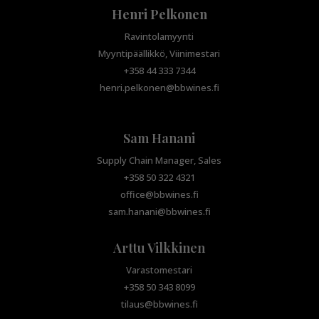
Henri Pelkonen
Ravintolamyynti
Myyntipäällikkö, Viinimestari
+358 44 333 7344
henri.pelkonen@bbwines.fi
Sam Hanani
Supply Chain Manager, Sales
+358 50 322 4321
office@bbwines.fi
sam.hanani@bbwines.fi
Arttu Vilkkinen
Varastomestari
+358 50 343 8099
tilaus@bbwines.fi