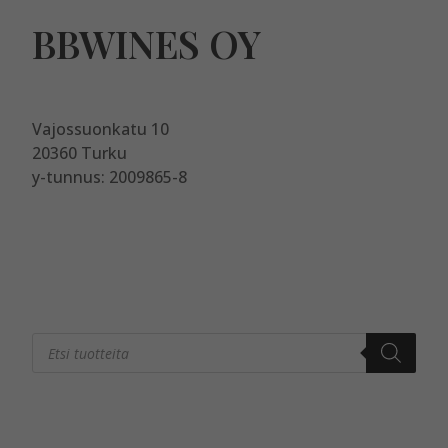
BBWINES OY
Vajossuonkatu 10
20360 Turku
y-tunnus: 2009865-8
Products
search