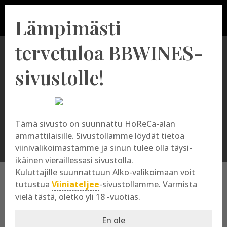
Lämpimästi
tervetuloa BBWINES-
sivustolle!
Château Marjosse
Tämä sivusto on suunnattu HoReCa-alan
ammattilaisille. Sivustollamme löydät tietoa
viinivalikoimastamme ja sinun tulee olla täysi-
ikäinen vieraillessasi sivustolla.
Kuluttajille suunnattuun Alko-valikoimaan voit
tutustua
Viiniateljee
-sivustollamme. Varmista
vielä tästä, oletko yli 18 -vuotias.
Château Marjosse
En ole